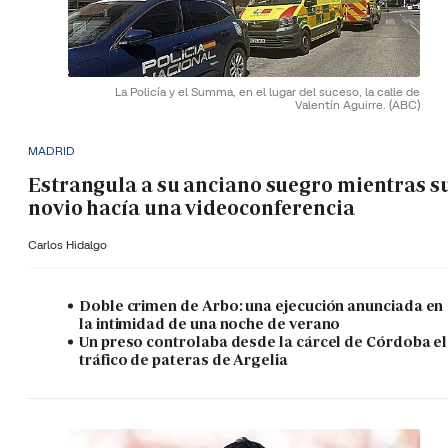
La Policía y el Summa, en el lugar del suceso, la calle de
Valentín Aguirre.
(ABC)
MADRID
Estrangula a su anciano suegro mientras s
novio hacía una videoconferencia
Carlos Hidalgo
Doble crimen de Arbo: una ejecución anunciada en
la intimidad de una noche de verano
Un preso controlaba desde la cárcel de Córdoba el
tráfico de pateras de Argelia