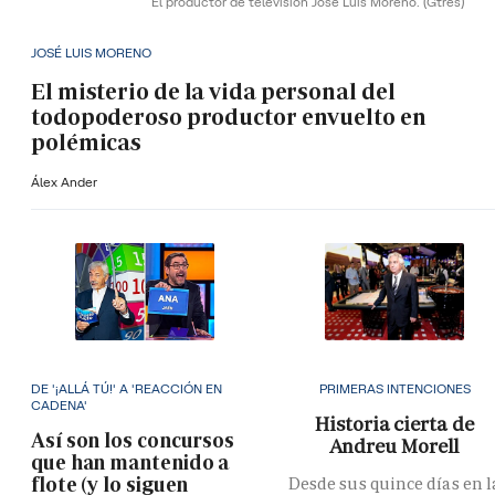
El productor de televisión José Luis Moreno.
(Gtres)
JOSÉ LUIS MORENO
El misterio de la vida personal del
todopoderoso productor envuelto en
polémicas
Álex Ander
DE '¡ALLÁ TÚ!' A 'REACCIÓN EN
PRIMERAS INTENCIONES
CADENA'
Historia cierta de
Así son los concursos
Andreu Morell
que han mantenido a
flote (y lo siguen
Desde sus quince días en l