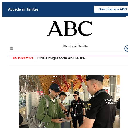
Saltar al contenido
Accede sin límites
Suscríbete a ABC
Nacional
Sevilla
Crisis migratoria en Ceuta
EN DIRECTO