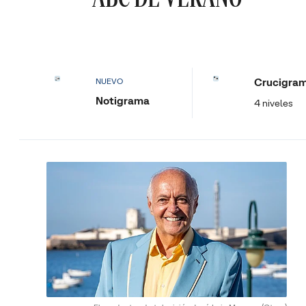
Crucigra
NUEVO
Notigrama
4 niveles