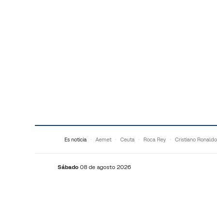
Saltar al contenido
Es noticia
Aemet
Ceuta
Roca Rey
Cristiano Ronaldo
Sábado
08 de agosto 2026