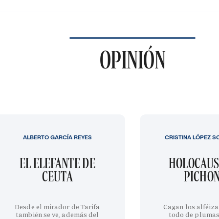
OPINIÓN
ALBERTO GARCÍA REYES
CRISTINA LÓPEZ S
EL ELEFANTE DE
HOLOCAUS
CEUTA
PICHO
Desde el mirador de Tarifa
Cagan los alféiza
también se ve, además del
todo de plumas