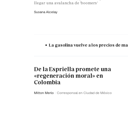
llegar una avalancha de 'boomers'
Susana Alcelay
La gasolina vuelve a los precios de mar
De la Espriella promete una
«regeneración moral» en
Colombia
Milton Merlo
Corresponsal en Ciudad de México