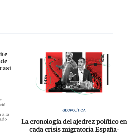
MA HORA
ite
 de
casi
e
ció
GEOPOLÍTICA
 a la
iado
La cronología del ajedrez político en
cada crisis migratoria España-