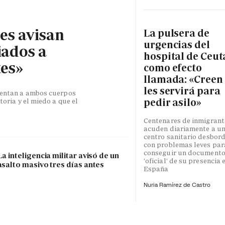
les avisan
La pulsera de
urgencias del
iados a
hospital de Ceut
tes»
como efecto
llamada: «Creen
les servirá para
esentan a ambos cuerpos
pedir asilo»
toria y el miedo a que el
Centenares de inmigrant
acuden diariamente a u
centro sanitario desbor
con problemas leves par
conseguir un document
La inteligencia militar avisó de un
'oficial' de su presencia 
asalto masivo tres días antes
España
Nuria Ramírez de Castro