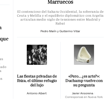
Marruecos
El contencioso del Sahara Occidental, la soberanía de
Ceuta y Melilla y el equilibrio diplomático con Argelia
articulan medio siglo de tensiones entre Madrid y
Rabat
a
Pedro Marín y Guillermo Villar
 que
es
n
dado
a
o
Las fiestas privadas de
«Pero… ¿es arte?»:
en
Ibiza, el último refugio
Duchamp vuelve con
del lujo
su pregunta
Antonio Albert
Javier Ansorena
Corresponsal en Nueva York