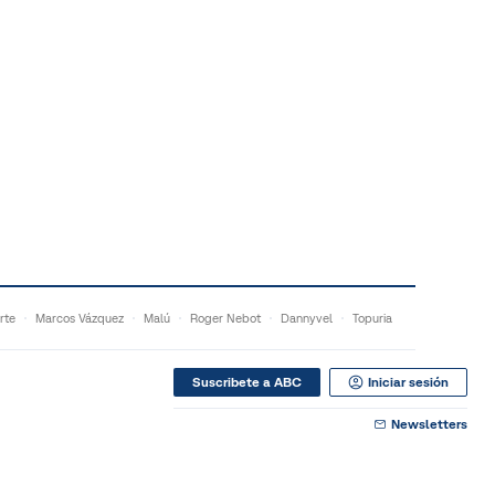
rte
Marcos Vázquez
Malú
Roger Nebot
Dannyvel
Topuria
Suscribete a ABC
Iniciar sesión
Newsletters