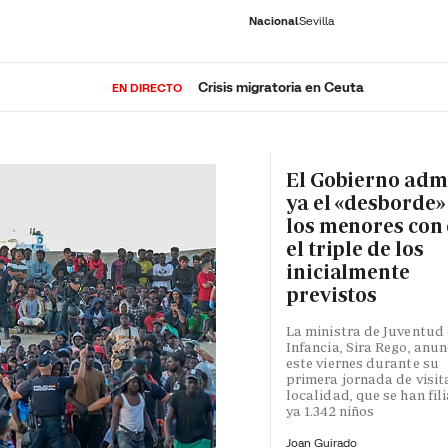
Nacional
Sevilla
Crisis migratoria en Ceuta
EN DIRECTO
RNACIONAL
ECONOMÍA
DEPORTES
SOCIEDAD
CULTURA
GENTE
PLAY
HISTORIA
ÚLTI
El Gobierno adm
ya el «desborde»
los menores con 
el triple de los
inicialmente
previstos
La ministra de Juventud 
Infancia, Sira Rego, anun
este viernes durante su
primera jornada de visita
localidad, que se han fil
ya 1.342 niños
Joan Guirado