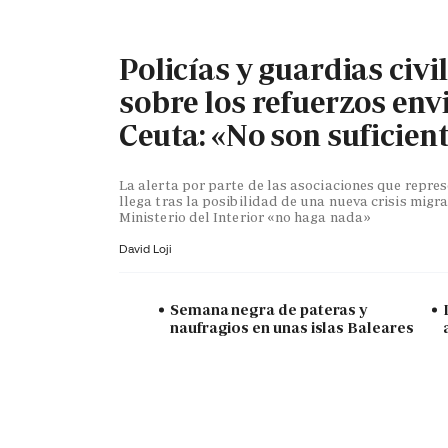
Policías y guardias civi
sobre los refuerzos env
Ceuta: «No son suficien
La alerta por parte de las asociaciones que repr
llega tras la posibilidad de una nueva crisis migra
Ministerio del Interior «no haga nada»
David Loji
Semana negra de pateras y
naufragios en unas islas Baleares