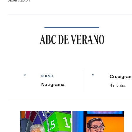
Javier Asprón
ABC DE VERANO
Crucigra
NUEVO
Notigrama
4 niveles