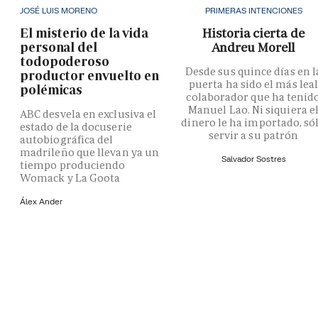
JOSÉ LUIS MORENO
PRIMERAS INTENCIONES
El misterio de la vida
Historia cierta de
personal del
Andreu Morell
todopoderoso
Desde sus quince días en l
productor envuelto en
puerta ha sido el más lea
polémicas
colaborador que ha tenid
Manuel Lao. Ni siquiera e
ABC desvela en exclusiva el
dinero le ha importado, só
estado de la docuserie
servir a su patrón
autobiográfica del
madrileño que llevan ya un
Salvador Sostres
tiempo produciendo
Womack y La Goota
Álex Ander