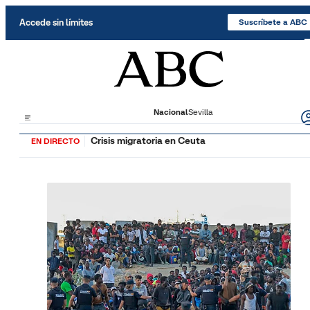
Saltar al contenido
Accede sin límites
Suscríbete a ABC
Nacional
Sevilla
Crisis migratoria en Ceuta
EN DIRECTO