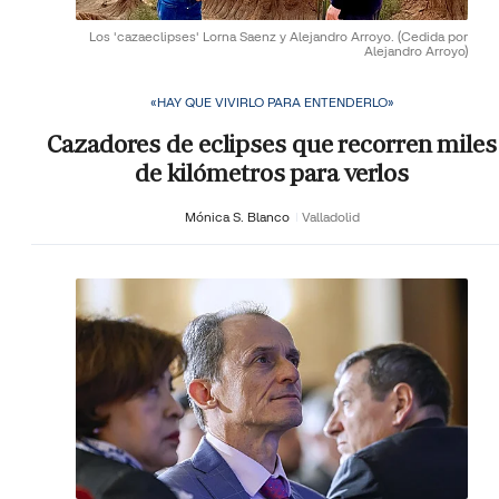
Los 'cazaeclipses' Lorna Saenz y Alejandro Arroyo.
(Cedida por
Alejandro Arroyo)
«HAY QUE VIVIRLO PARA ENTENDERLO»
Cazadores de eclipses que recorren miles
de kilómetros para verlos
Mónica S. Blanco
Valladolid