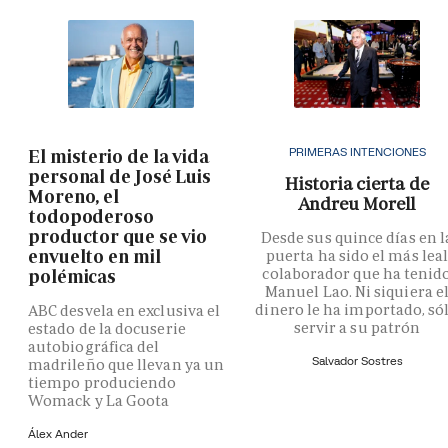
PRIMERAS INTENCIONES
El misterio de la vida
personal de José Luis
Historia cierta de
Moreno, el
Andreu Morell
todopoderoso
productor que se vio
Desde sus quince días en l
envuelto en mil
puerta ha sido el más lea
colaborador que ha tenid
polémicas
Manuel Lao. Ni siquiera e
dinero le ha importado, só
ABC desvela en exclusiva el
servir a su patrón
estado de la docuserie
autobiográfica del
Salvador Sostres
madrileño que llevan ya un
tiempo produciendo
Womack y La Goota
Álex Ander