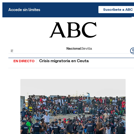
Saltar al contenido
Accede sin límites
Suscríbete a ABC
Nacional
Sevilla
Crisis migratoria en Ceuta
EN DIRECTO