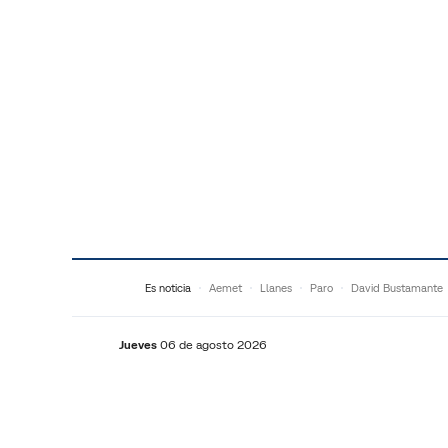
Saltar al contenido
Es noticia
Aemet
Llanes
Paro
David Bustamante
Jueves
06 de agosto 2026