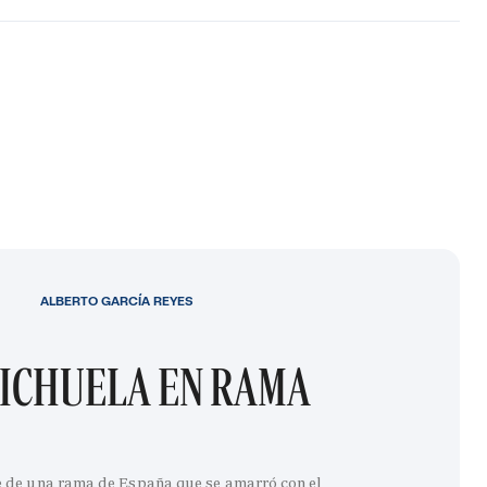
ALBERTO GARCÍA REYES
ICHUELA EN RAMA
e de una rama de España que se amarró con el