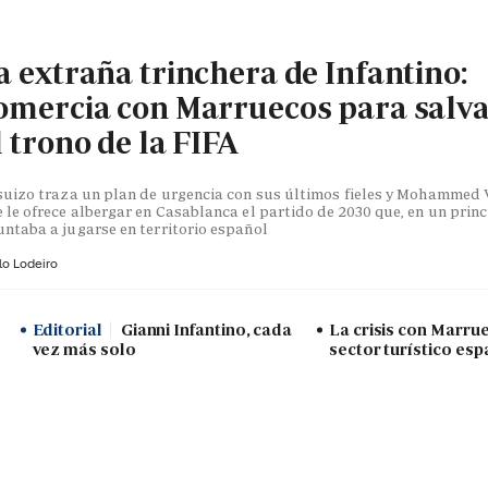
a extraña trinchera de Infantino:
omercia con Marruecos para salv
l trono de la FIFA
suizo traza un plan de urgencia con sus últimos fieles y Mohammed V
 le ofrece albergar en Casablanca el partido de 2030 que, en un princ
ntaba a jugarse en territorio español
lo Lodeiro
Editorial
Gianni Infantino, cada
La crisis con Marru
vez más solo
sector turístico esp