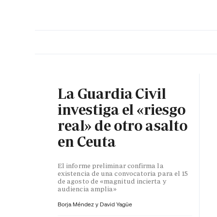
PORTADA
OPINIÓN
ESPAÑA
MADRID
INTE
La Guardia Civil
investiga el «riesgo
real» de otro asalto
en Ceuta
El informe preliminar confirma la
existencia de una convocatoria para el 15
de agosto de «magnitud incierta y
audiencia amplia»
Borja Méndez y
David Yagüe