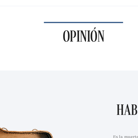
OPINIÓN
HAB
Es la muert