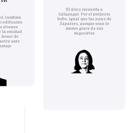
El ático recuerda a
Galapagar. Por el perjuicio
ol, también
bobo. Igual que las joyas de
co edificante
Zapatero, aunque sean lo
e jóvenes
menos grave de sus
e la entidad
negocietes
l honor de
astra ante
antaje