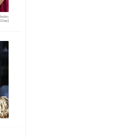
Belén
Díaz)