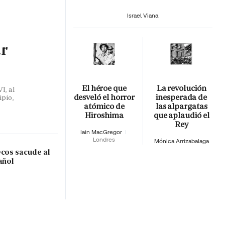
Israel Viana
ar
El héroe que
La revolución
I, al
desveló el horror
inesperada de
ipio,
atómico de
las alpargatas
Hiroshima
que aplaudió el
Rey
Iain MacGregor
Londres
Mónica Arrizabalaga
ecos sacude al
añol