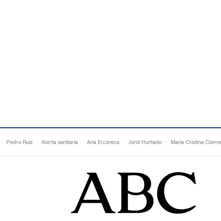
Pedro Ruiz
Alerta sanitaria
Ana Ercoreca
Jordi Hurtado
María Cristina Clem
Mariana Zapién
Dan Buettner