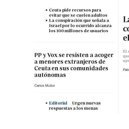
Ceuta pide recursos para
evitar que se cuelen adultos
L
La conspiración que señala a
Israel por lo ocurrido alcanza
c
los 100 millones de usuarios
e
El 
PP y Vox se resisten a acoger
que
apu
a menores extranjeros de
Ceuta en sus comunidades
Pab
autónomas
Carlos Mullor
Editorial
Urgen nuevas
respuestas a los menas