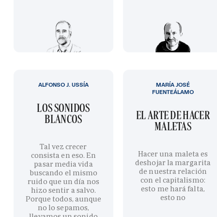
ALFONSO J. USSÍA
MARÍA JOSÉ
FUENTEÁLAMO
LOS SONIDOS
EL ARTE DE HACER
BLANCOS
MALETAS
Tal vez crecer
Hacer una maleta es
consista en eso. En
deshojar la margarita
pasar media vida
de nuestra relación
buscando el mismo
con el capitalismo:
ruido que un día nos
esto me hará falta,
hizo sentir a salvo.
esto no
Porque todos, aunque
no lo sepamos,
llevamos un sonido