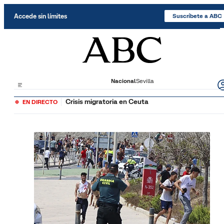
Saltar al contenido
Accede sin límites
Suscríbete a ABC
Nacional
Sevilla
Crisis migratoria en Ceuta
EN DIRECTO