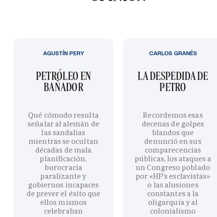
AGUSTÍN PERY
CARLOS GRANÉS
PETRÓLEO EN
LA DESPEDIDA DE
BAÑADOR
PETRO
Qué cómodo resulta
Recordemos esas
señalar al alemán de
decenas de golpes
las sandalias
blandos que
mientras se ocultan
denunció en sus
décadas de mala
comparecencias
planificación,
públicas, los ataques a
burocracia
un Congreso poblado
paralizante y
por «HP’s esclavistas»
gobiernos incapaces
o las alusiones
de prever el éxito que
constantes a la
ellos mismos
oligarquía y al
celebraban
colonialismo