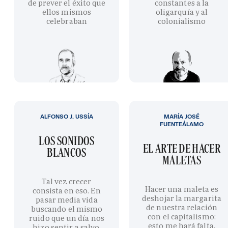
de prever el éxito que
constantes a la
ellos mismos
oligarquía y al
celebraban
colonialismo
ALFONSO J. USSÍA
MARÍA JOSÉ
FUENTEÁLAMO
LOS SONIDOS
EL ARTE DE HACER
BLANCOS
MALETAS
Tal vez crecer
Hacer una maleta es
consista en eso. En
deshojar la margarita
pasar media vida
de nuestra relación
buscando el mismo
con el capitalismo:
ruido que un día nos
esto me hará falta,
hizo sentir a salvo.