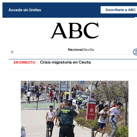
Saltar al contenido
Accede sin límites
Suscríbete a ABC
Nacional
Sevilla
Crisis migratoria en Ceuta
EN DIRECTO