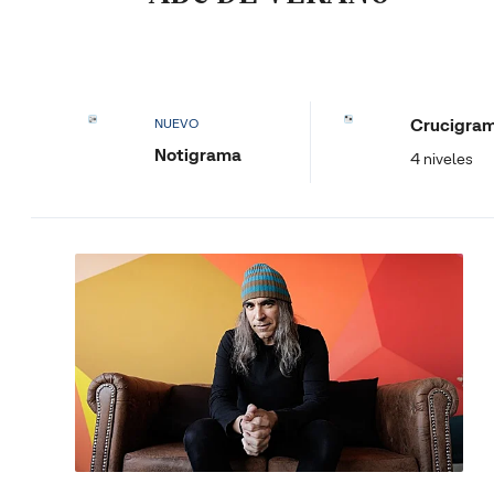
Crucigra
NUEVO
Notigrama
4 niveles