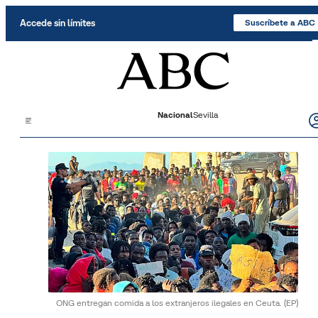
Saltar al contenido
Accede sin límites
Suscríbete a ABC
Nacional
Sevilla
ONG entregan comida a los extranjeros ilegales en Ceuta.
(EP)