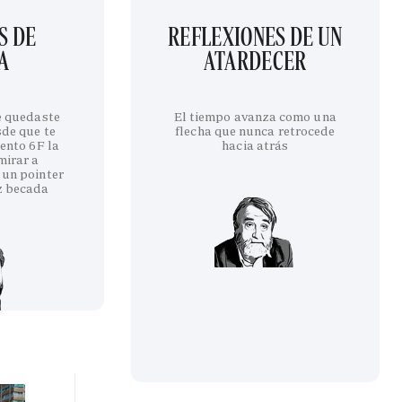
S DE
REFLEXIONES DE UN
A
ATARDECER
te quedaste
El tiempo avanza como una
sde que te
flecha que nunca retrocede
iento 6F la
hacia atrás
mirar a
 un pointer
z becada