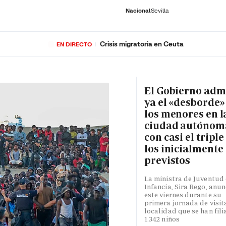
Nacional
Sevilla
Crisis migratoria en Ceuta
EN DIRECTO
RNACIONAL
ECONOMÍA
DEPORTES
SOCIEDAD
CULTURA
GENTE
PLAY
HISTORIA
ÚLTI
El Gobierno adm
ya el «desborde»
los menores en l
ciudad autónom
con casi el triple
los inicialmente
previstos
La ministra de Juventud 
Infancia, Sira Rego, anun
este viernes durante su
primera jornada de visita
localidad que se han fili
1.342 niños