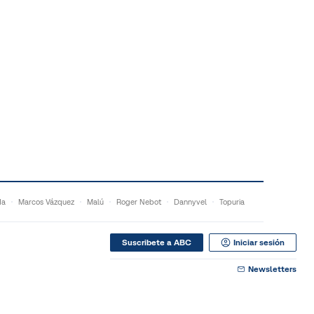
da
Marcos Vázquez
Malú
Roger Nebot
Dannyvel
Topuria
Suscribete a ABC
Iniciar sesión
Newsletters