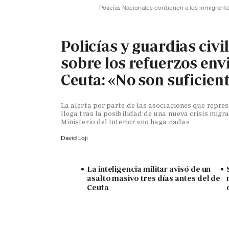
Policías Nacionales contienen a los inmigrant
Policías y guardias civi
sobre los refuerzos env
Ceuta: «No son suficien
La alerta por parte de las asociaciones que repr
llega tras la posibilidad de una nueva crisis migra
Ministerio del Interior «no haga nada»
David Loji
La inteligencia militar avisó de un
asalto masivo tres días antes del de
Ceuta