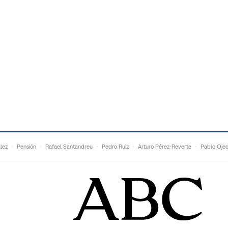
lez
Pensión
Rafael Santandreu
Pedro Ruiz
Arturo Pérez-Reverte
Pablo Oje