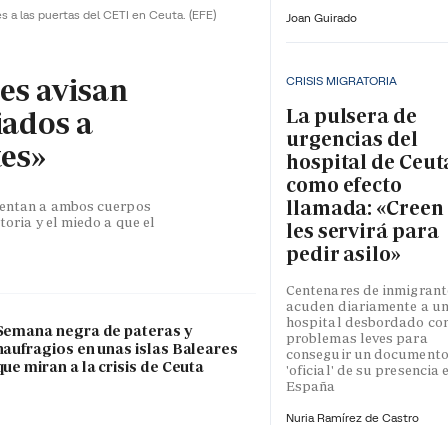
es a las puertas del CETI en Ceuta.
(EFE)
Joan Guirado
les avisan
CRISIS MIGRATORIA
La pulsera de
iados a
urgencias del
tes»
hospital de Ceut
como efecto
llamada: «Creen
esentan a ambos cuerpos
toria y el miedo a que el
les servirá para
pedir asilo»
Centenares de inmigrant
acuden diariamente a u
hospital desbordado co
Semana negra de pateras y
problemas leves para
naufragios en unas islas Baleares
conseguir un document
que miran a la crisis de Ceuta
'oficial' de su presencia 
España
Nuria Ramírez de Castro