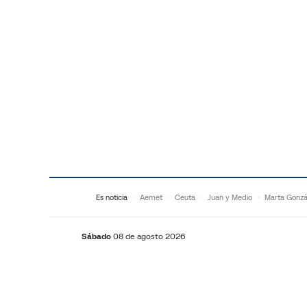
Saltar al contenido
Es noticia
Aemet
Ceuta
Juan y Medio
Marta Gonzá
Sábado
08 de agosto 2026