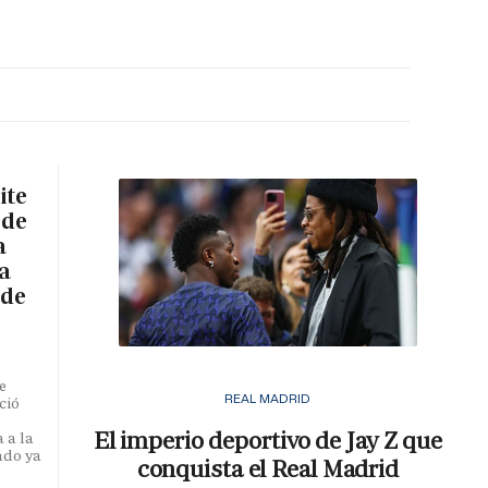
MA HORA
ite
 de
a
a
 de
e
REAL MADRID
ció
El imperio deportivo de Jay Z que
 a la
ado ya
conquista el Real Madrid