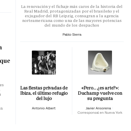
La renovación y el fichaje más caros de la historia del
Real Madrid, protagonizadas por el brasileño y el
exjugador del RB Leipzig, consagran a la agencia
norteamericana como una de las mayores potencias
del mundo de los despachos
Pablo Sierra
a
 que
es
Las fiestas privadas de
«Pero… ¿es arte?»:
n
Ibiza, el último refugio
Duchamp vuelve con
n
del lujo
su pregunta
o
en
Antonio Albert
Javier Ansorena
Corresponsal en Nueva York