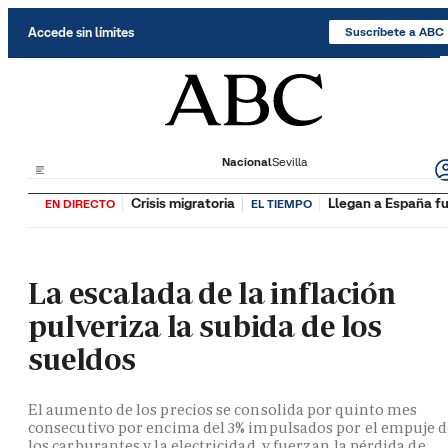
Saltar al contenido
Accede sin límites
Suscríbete a ABC
Nacional
Sevilla
Crisis migratoria
Llegan a España fu
EN DIRECTO
EL TIEMPO
La escalada de la inflación
pulveriza la subida de los
sueldos
El aumento de los precios se consolida por quinto mes
consecutivo por encima del 3% impulsados por el empuje 
los carburantes y la electricidad, y fuerzan la pérdida de