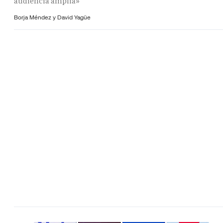
audiencia amplia»
Borja Méndez y
David Yagüe