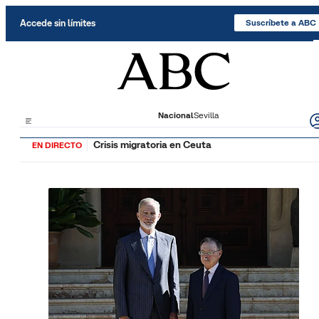
Saltar al contenido
Accede sin límites
Suscríbete a ABC
Nacional
Sevilla
Crisis migratoria en Ceuta
EN DIRECTO