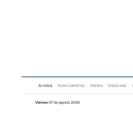
Saltar al contenido
Es noticia
Sorteo Lotería hoy
Infantino
Eclipse solar
Viernes
07 de agosto 2026