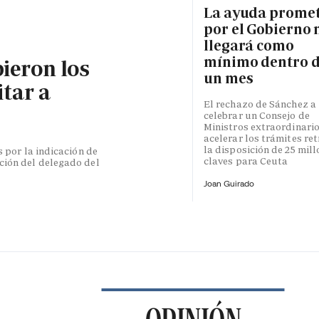
La ayuda prome
por el Gobierno 
llegará como
mínimo dentro 
bieron los
un mes
itar a
El rechazo de Sánchez a
celebrar un Consejo de
Ministros extraordinari
acelerar los trámites re
la disposición de 25 mil
s por la indicación de
claves para Ceuta
ción del delegado del
Joan Guirado