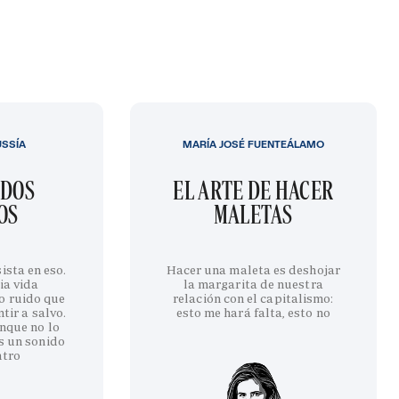
USSÍA
MARÍA JOSÉ FUENTEÁLAMO
IDOS
EL ARTE DE HACER
OS
MALETAS
ista en eso.
Hacer una maleta es deshojar
ia vida
la margarita de nuestra
o ruido que
relación con el capitalismo:
tir a salvo.
esto me hará falta, esto no
nque no lo
s un sonido
ntro