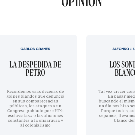
OPINIÓN
CARLOS GRANÉS
ALFONSO J. 
LA DESPEDIDA DE
LOS SON
PETRO
BLANC
Recordemos esas decenas de
Tal vez crecer cons
golpes blandos que denunció
En pasar med
en sus comparecencias
buscando el mism
públicas, los ataques a un
un día nos hizo sen
Congreso poblado por «HP’s
Porque todos, au
esclavistas» o las alusiones
sepamos, llevamo
constantes a la oligarquía y
blanco de
al colonialismo