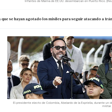
Infantes de Marina de EE.UU. desembarcan en Puerto Rico.
(Re
que se hayan agotado los misiles para seguir atacando a Irá
El presidente electo de Colombia, Abelardo de la Espriella, durante un d
militar