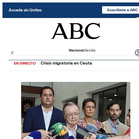
Saltar al contenido
Accede sin límites
Suscríbete a ABC
Nacional
Sevilla
Crisis migratoria en Ceuta
EN DIRECTO