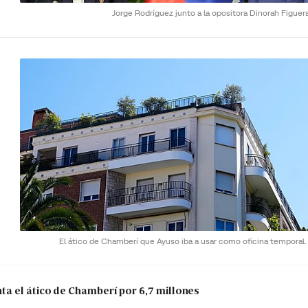
Jorge Rodríguez junto a la opositora Dinorah Figuer
El ático de Chamberí que Ayuso iba a usar como oficina temporal
a el ático de Chamberí por 6,7 millones