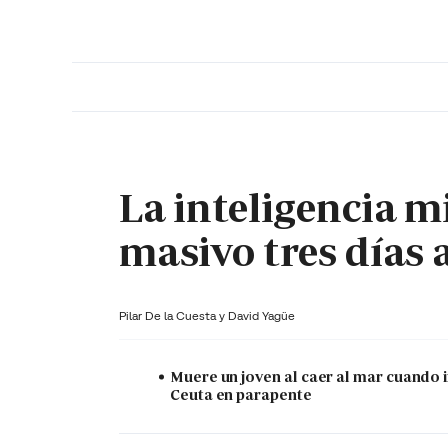
PORTADA
OPINIÓN
ESPAÑA
MADRID
INTE
La inteligencia mi
masivo tres días 
Pilar De la Cuesta y
David Yagüe
Muere un joven al caer al mar cuando 
Ceuta en parapente