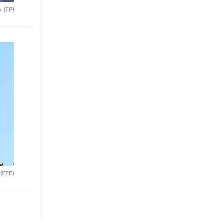
a.
(EP)
.
(EFE)