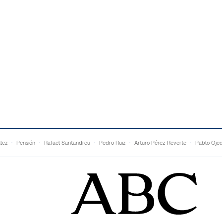
lez
Pensión
Rafael Santandreu
Pedro Ruiz
Arturo Pérez-Reverte
Pablo Oje