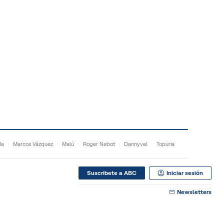
da
Marcos Vázquez
Malú
Roger Nebot
Dannyvel
Topuria
Suscribete a ABC
Iniciar sesión
Newsletters