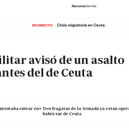
Nacional
Sevilla
Crisis migratoria en Ceuta
EN DIRECTO
RNACIONAL
ECONOMÍA
DEPORTES
SOCIEDAD
CULTURA
GENTE
PLAY
HISTORIA
ÚLTI
litar avisó de un asalto
antes del de Ceuta
intentaba entrar en
Dos fragatas de la Armada ya están oper
bahía sur de Ceuta