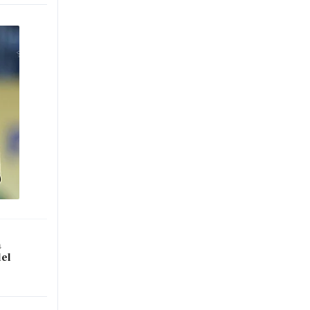
a
del