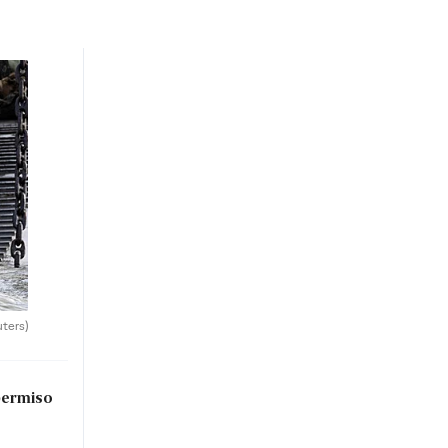
uters)
permiso