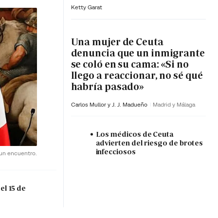
Ketty Garat
Una mujer de Ceuta
denuncia que un inmigrante
se coló en su cama: «Si no
llego a reaccionar, no sé qué
habría pasado»
Carlos Mullor y J. J. Madueño
Madrid y Málaga
Los médicos de Ceuta
advierten del riesgo de brotes
infecciosos
 un encuentro.
el 15 de