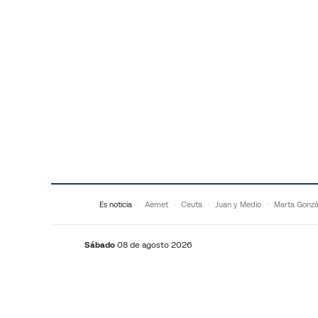
Saltar al contenido
Es noticia
Aemet
Ceuta
Juan y Medio
Marta Gonzá
Sábado
08 de agosto 2026