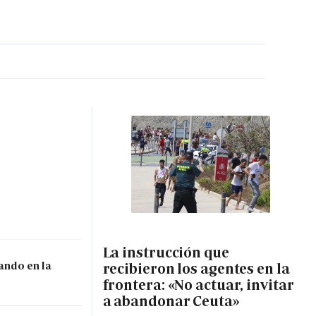
MA HORA
La instrucción que
ando en la
recibieron los agentes en la
frontera: «No actuar, invitar
a abandonar Ceuta»