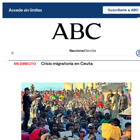
Saltar al contenido
Accede sin límites
Suscríbete a ABC
Nacional
Sevilla
Crisis migratoria en Ceuta
EN DIRECTO