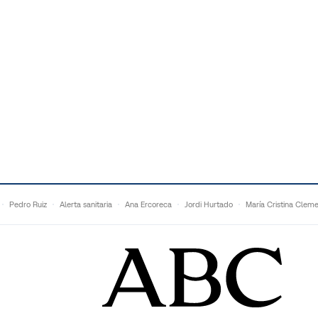
Pedro Ruiz
Alerta sanitaria
Ana Ercoreca
Jordi Hurtado
María Cristina Clem
Mariana Zapién
Dan Buettner