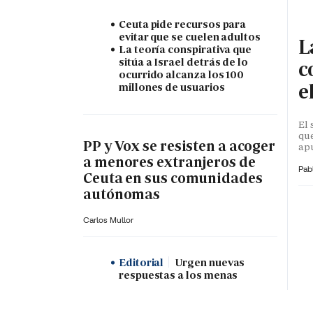
Ceuta pide recursos para
evitar que se cuelen adultos
L
La teoría conspirativa que
sitúa a Israel detrás de lo
c
ocurrido alcanza los 100
e
millones de usuarios
El 
que
PP y Vox se resisten a acoger
apu
a menores extranjeros de
Pab
Ceuta en sus comunidades
autónomas
Carlos Mullor
Editorial
Urgen nuevas
respuestas a los menas