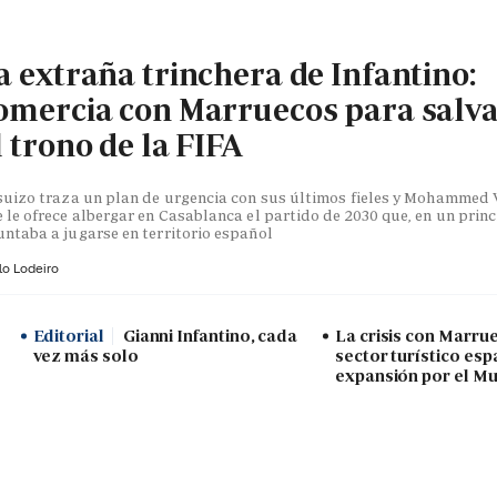
a extraña trinchera de Infantino:
omercia con Marruecos para salv
l trono de la FIFA
suizo traza un plan de urgencia con sus últimos fieles y Mohammed V
 le ofrece albergar en Casablanca el partido de 2030 que, en un princ
ntaba a jugarse en territorio español
lo Lodeiro
Editorial
Gianni Infantino, cada
La crisis con Marru
vez más solo
sector turístico esp
expansión por el Mu