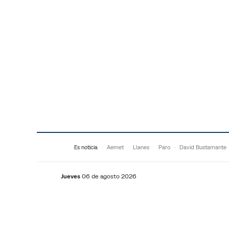
Saltar al contenido
Es noticia
Aemet
Llanes
Paro
David Bustamante
Jueves
06 de agosto 2026