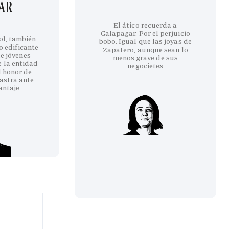
GAR
El ático recuerda a
Galapagar. Por el perjuicio
ol, también
bobo. Igual que las joyas de
co edificante
Zapatero, aunque sean lo
e jóvenes
menos grave de sus
e la entidad
negocietes
l honor de
astra ante
antaje