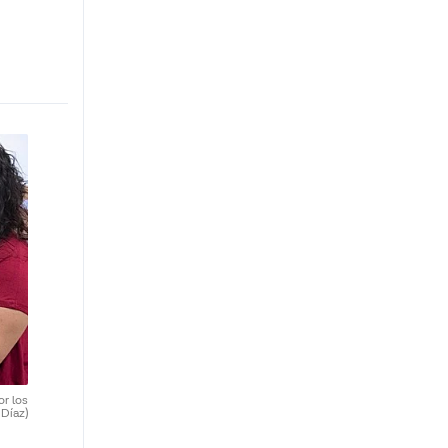
or los
 Díaz)