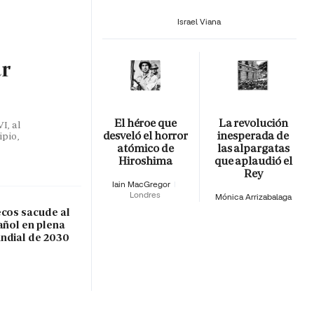
Israel Viana
ar
El héroe que
La revolución
I, al
desveló el horror
inesperada de
ipio,
atómico de
las alpargatas
Hiroshima
que aplaudió el
Rey
Iain MacGregor
Londres
Mónica Arrizabalaga
ecos sacude al
añol en plena
ndial de 2030