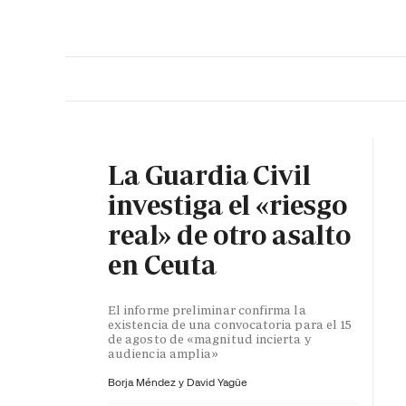
PORTADA
OPINIÓN
ESPAÑA
MADRID
INTE
La Guardia Civil
investiga el «riesgo
real» de otro asalto
en Ceuta
El informe preliminar confirma la
existencia de una convocatoria para el 15
de agosto de «magnitud incierta y
audiencia amplia»
Borja Méndez y
David Yagüe