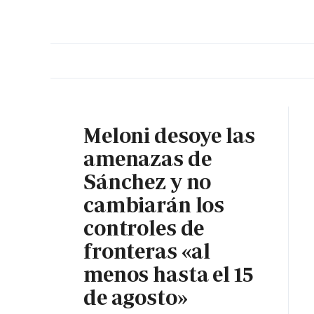
PORTADA
OPINIÓN
ESPAÑA
MADRID
INTE
Meloni desoye las
amenazas de
Sánchez y no
cambiarán los
controles de
fronteras «al
menos hasta el 15
de agosto»