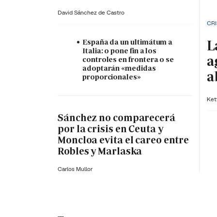
David Sánchez de Castro
CRI
L
España da un ultimátum a
Italia: o pone fin a los
a
controles en frontera o se
adoptarán «medidas
a
proporcionales»
Ket
Sánchez no comparecerá
por la crisis en Ceuta y
Moncloa evita el careo entre
Robles y Marlaska
Carlos Mullor