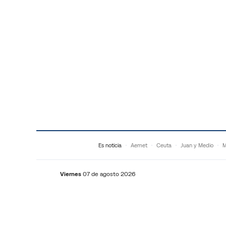
Saltar al contenido
Es noticia
Aemet
Ceuta
Juan y Medio
M
Viernes
07 de agosto 2026