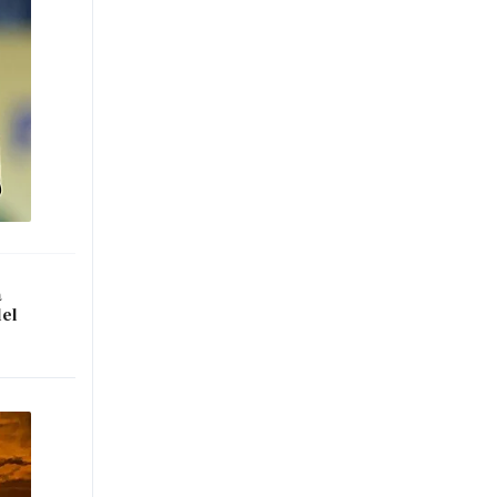
a
del