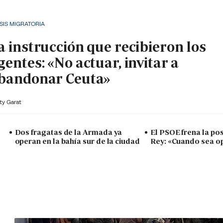
SIS MIGRATORIA
a instrucción que recibieron los
gentes: «No actuar, invitar a
bandonar Ceuta»
ty Garat
Dos fragatas de la Armada ya
El PSOE frena la posi
operan en la bahía sur de la ciudad
Rey: «Cuando sea o