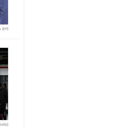
a.
(EP)
cells)