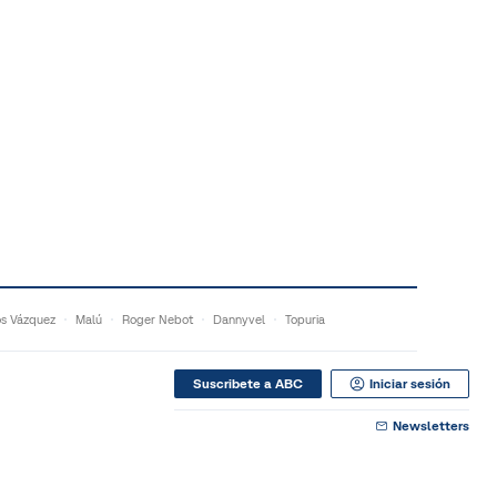
s Vázquez
Malú
Roger Nebot
Dannyvel
Topuria
Suscribete a ABC
Iniciar sesión
Newsletters