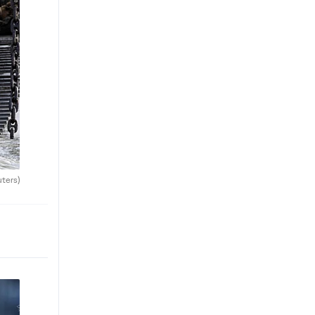
uters)