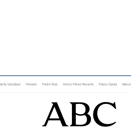
arta González
Pensión
Pedro Ruiz
Arturo Pérez-Reverte
Pablo Ojeda
Marco