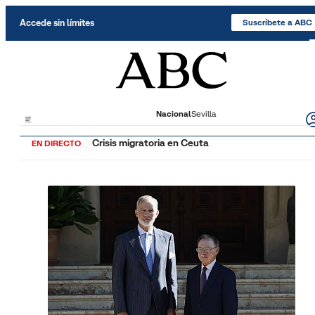
Saltar al contenido
Accede sin límites
Suscríbete a ABC
Nacional
Sevilla
Crisis migratoria en Ceuta
EN DIRECTO