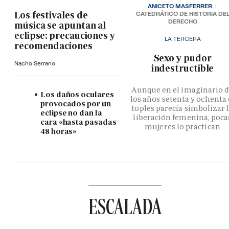
ANICETO MASFERRER
Los festivales de
CATEDRÁTICO DE HISTORIA DE
DERECHO
música se apuntan al
eclipse: precauciones y
LA TERCERA
recomendaciones
­Sexo y pudor
Nacho Serrano
indestructible
Aunque en el imaginario 
Los daños oculares
los años setenta y ochenta 
provocados por un
toples parecía simbolizar 
eclipse no dan la
liberación femenina, poca
cara «hasta pasadas
mujeres lo practican
48 horas»
ESCALADA