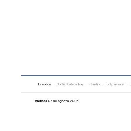
Saltar al contenido
Es noticia
Sorteo Lotería hoy
Infantino
Eclipse solar
Viernes
07 de agosto 2026