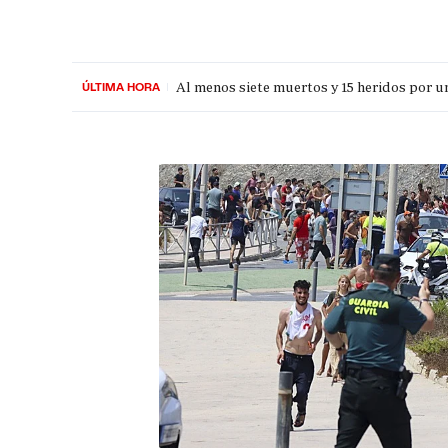
Al menos siete muertos y 15 heridos por u
ÚLTIMA HORA
PORTADA
OPINIÓN
ESPAÑA
MADRID
INTE
Crisis migratoria en Ceuta
EN DIRECTO