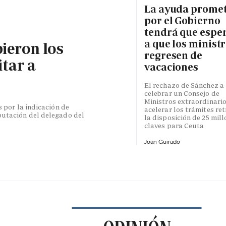
La ayuda prome
por el Gobierno
tendrá que espe
a que los minist
bieron los
regresen de
itar a
vacaciones
El rechazo de Sánchez a
celebrar un Consejo de
Ministros extraordinari
s por la indicación de
acelerar los trámites re
putación del delegado del
la disposición de 25 mil
claves para Ceuta
Joan Guirado