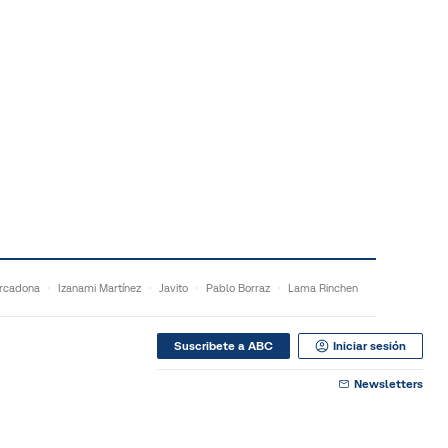
rcadona
Izanami Martínez
Javito
Pablo Borraz
Lama Rinchen
Suscribete a ABC
Iniciar sesión
Newsletters