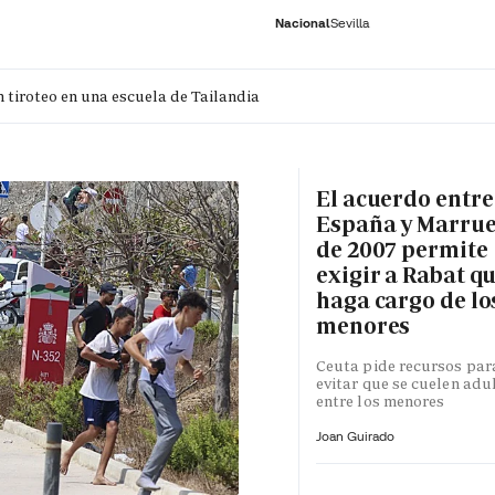
Nacional
Sevilla
n tiroteo en una escuela de Tailandia
RNACIONAL
ECONOMÍA
DEPORTES
SOCIEDAD
CULTURA
GENTE
PLAY
HISTORIA
ÚLTI
El acuerdo entre
España y Marru
de 2007 permite
exigir a Rabat qu
haga cargo de lo
menores
Ceuta pide recursos par
evitar que se cuelen adu
entre los menores
Joan Guirado