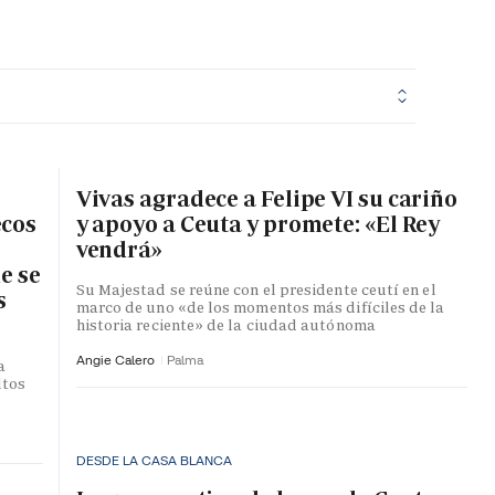
MA HORA
Vivas agradece a Felipe VI su cariño
ecos
y apoyo a Ceuta y promete: «El Rey
vendrá»
e se
Su Majestad se reúne con el presidente ceutí en el
s
marco de uno «de los momentos más difíciles de la
historia reciente» de la ciudad autónoma
Angie Calero
Palma
a
ltos
DESDE LA CASA BLANCA