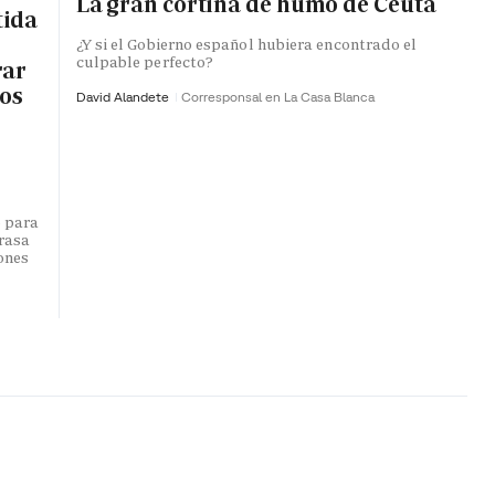
La gran cortina de humo de Ceuta
tida
¿Y si el Gobierno español hubiera encontrado el
culpable perfecto?
rar
ros
David Alandete
Corresponsal en La Casa Blanca
o para
trasa
lones