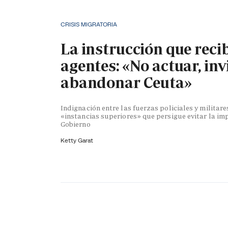
CRISIS MIGRATORIA
La instrucción que reci
agentes: «No actuar, inv
abandonar Ceuta»
Indignación entre las fuerzas policiales y militare
«instancias superiores» que persigue evitar la im
Gobierno
Ketty Garat