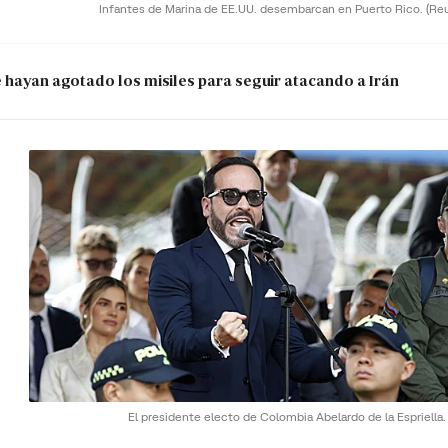
Infantes de Marina de EE.UU. desembarcan en Puerto Rico.
(Re
e hayan agotado los misiles para seguir atacando a Irán
El presidente electo de Colombia Abelardo de la Espriella