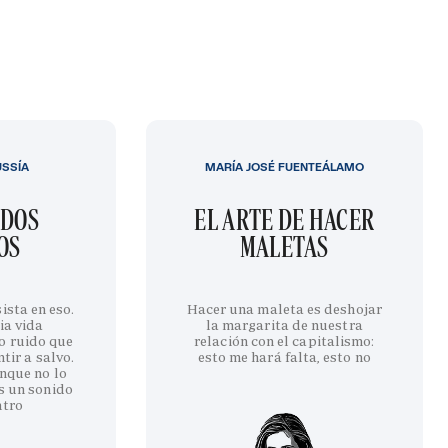
USSÍA
MARÍA JOSÉ FUENTEÁLAMO
IDOS
EL ARTE DE HACER
OS
MALETAS
ista en eso.
Hacer una maleta es deshojar
ia vida
la margarita de nuestra
o ruido que
relación con el capitalismo:
tir a salvo.
esto me hará falta, esto no
nque no lo
s un sonido
ntro