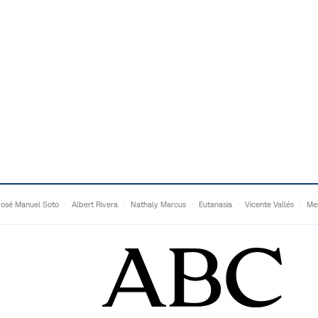
José Manuel Soto
Albert Rivera
Nathaly Marcus
Eutanasia
Vicente Vallés
Me
Adrián Quevedo
Ganaderos
Matteo Grandi