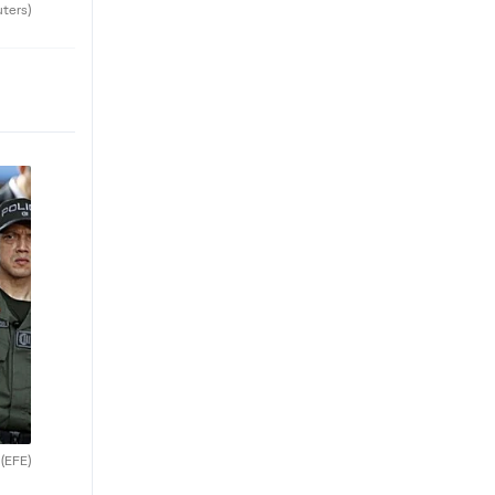
uters)
.
(EFE)