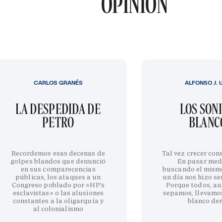
OPINIÓN
CARLOS GRANÉS
ALFONSO J. 
LA DESPEDIDA DE
LOS SON
PETRO
BLANC
Recordemos esas decenas de
Tal vez crecer cons
golpes blandos que denunció
En pasar med
en sus comparecencias
buscando el mism
públicas, los ataques a un
un día nos hizo sen
Congreso poblado por «HP’s
Porque todos, au
esclavistas» o las alusiones
sepamos, llevamo
constantes a la oligarquía y
blanco de
al colonialismo