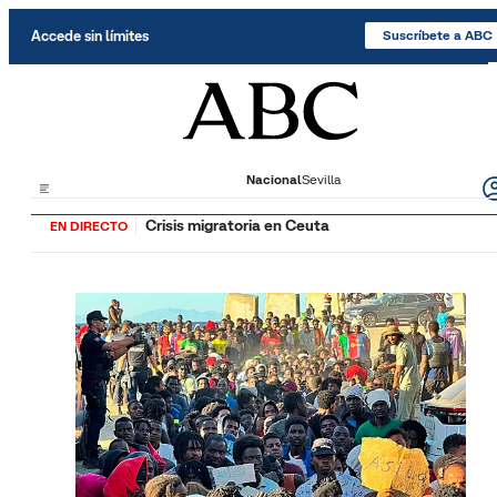
Saltar al contenido
Accede sin límites
Suscríbete a ABC
Nacional
Sevilla
Crisis migratoria en Ceuta
EN DIRECTO