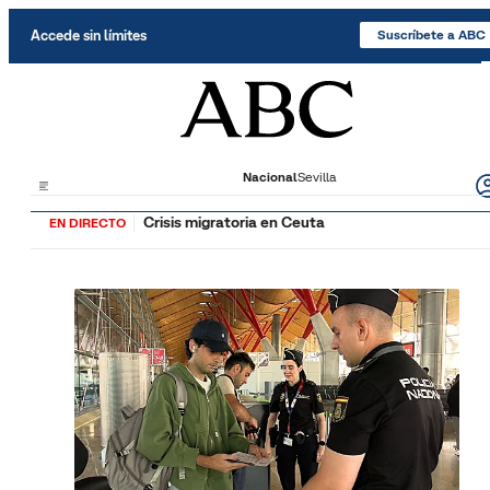
Saltar al contenido
Accede sin límites
Suscríbete a ABC
Nacional
Sevilla
Crisis migratoria en Ceuta
EN DIRECTO