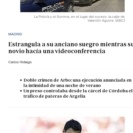
La Policía y el Summa, en el lugar del suceso, la calle de
Valentín Aguirre.
(ABC)
MADRID
Estrangula a su anciano suegro mientras s
novio hacía una videoconferencia
Carlos Hidalgo
Doble crimen de Arbo: una ejecución anunciada en
la intimidad de una noche de verano
Un preso controlaba desde la cárcel de Córdoba el
tráfico de pateras de Argelia