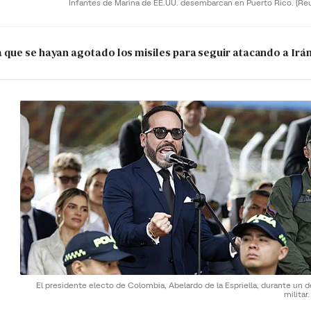
Infantes de Marina de EE.UU. desembarcan en Puerto Rico.
(Re
que se hayan agotado los misiles para seguir atacando a Irá
El presidente electo de Colombia, Abelardo de la Espriella, durante un d
militar