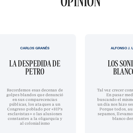
OPINIÓN
CARLOS GRANÉS
ALFONSO J. 
LA DESPEDIDA DE
LOS SON
PETRO
BLANC
Recordemos esas decenas de
Tal vez crecer cons
golpes blandos que denunció
En pasar med
en sus comparecencias
buscando el mism
públicas, los ataques a un
un día nos hizo sen
Congreso poblado por «HP’s
Porque todos, au
esclavistas» o las alusiones
sepamos, llevamo
constantes a la oligarquía y
blanco de
al colonialismo