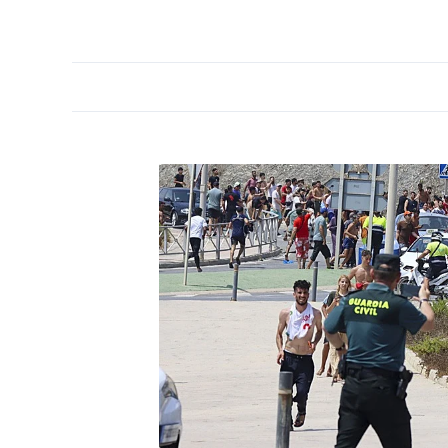
PORTADA
OPINIÓN
ESPAÑA
MADRID
INTE