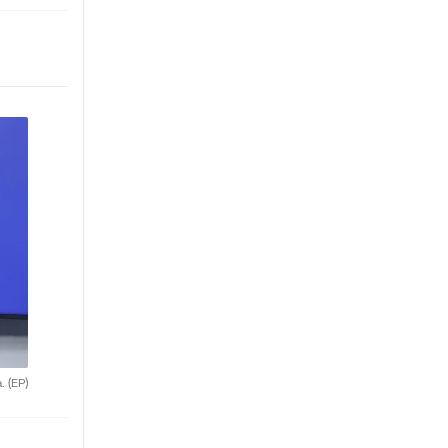
a.
(EP)