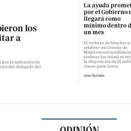
La ayuda prome
por el Gobierno 
llegará como
mínimo dentro 
bieron los
un mes
itar a
El rechazo de Sánchez a
celebrar un Consejo de
Ministros extraordinari
acelerar los trámites re
la disposición de 25 mil
s por la indicación de
claves para Ceuta
ción del delegado del
Joan Guirado