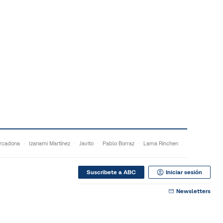
rcadona
Izanami Martínez
Javito
Pablo Borraz
Lama Rinchen
Suscribete a ABC
Iniciar sesión
Newsletters