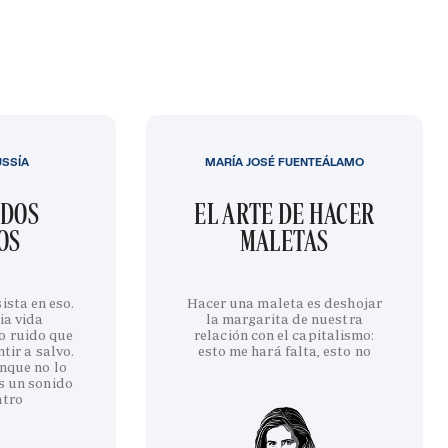
USSÍA
MARÍA JOSÉ FUENTEÁLAMO
IDOS
EL ARTE DE HACER
OS
MALETAS
ista en eso.
Hacer una maleta es deshojar
ia vida
la margarita de nuestra
o ruido que
relación con el capitalismo:
tir a salvo.
esto me hará falta, esto no
nque no lo
s un sonido
ntro