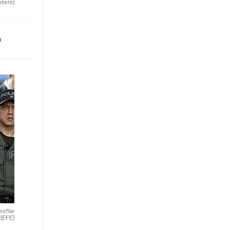
uters)
n
esfile
.
(EFE)