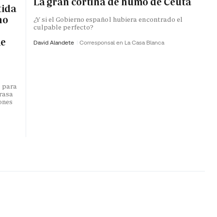
La gran cortina de humo de Ceuta
tida
no
¿Y si el Gobierno español hubiera encontrado el
culpable perfecto?
de
David Alandete
Corresponsal en La Casa Blanca
o para
trasa
lones