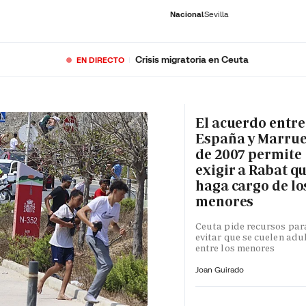
Nacional
Sevilla
Crisis migratoria en Ceuta
EN DIRECTO
RNACIONAL
ECONOMÍA
DEPORTES
SOCIEDAD
CULTURA
GENTE
PLAY
HISTORIA
ÚLTI
El acuerdo entre
España y Marru
de 2007 permite
exigir a Rabat qu
haga cargo de lo
menores
Ceuta pide recursos par
evitar que se cuelen adu
entre los menores
Joan Guirado