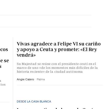
MA HORA
Vivas agradece a Felipe VI su cariño
ecos
y apoyo a Ceuta y promete: «El Rey
vendrá»
e se
Su Majestad se reúne con el presidente ceutí en el
s
marco de uno «de los momentos más difíciles de la
historia reciente» de la ciudad autónoma
Angie Calero
Palma
a
ltos
DESDE LA CASA BLANCA