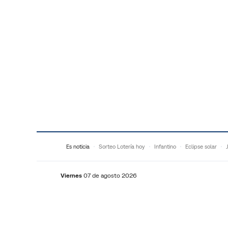
Saltar al contenido
Es noticia
Sorteo Lotería hoy
Infantino
Eclipse solar
Viernes
07 de agosto 2026