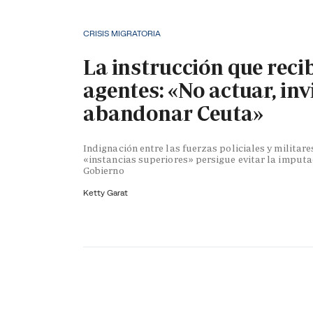
CRISIS MIGRATORIA
La instrucción que reci
agentes: «No actuar, inv
abandonar Ceuta»
Indignación entre las fuerzas policiales y militare
«instancias superiores» persigue evitar la imputa
Gobierno
Ketty Garat