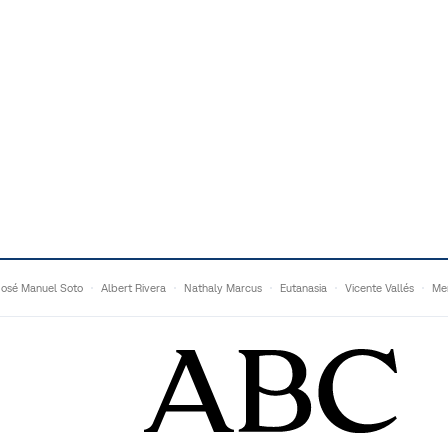
José Manuel Soto
Albert Rivera
Nathaly Marcus
Eutanasia
Vicente Vallés
Me
Adrián Quevedo
Ganaderos
Matteo Grandi