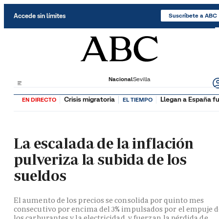
Saltar al contenido
Accede sin límites
Suscríbete a ABC
Nacional
Sevilla
Crisis migratoria
Llegan a España fu
EN DIRECTO
EL TIEMPO
La escalada de la inflación
pulveriza la subida de los
sueldos
El aumento de los precios se consolida por quinto mes
consecutivo por encima del 3% impulsados por el empuje 
los carburantes y la electricidad, y fuerzan la pérdida de