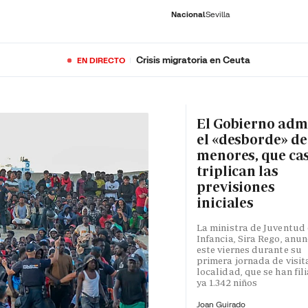
Nacional
Sevilla
Crisis migratoria en Ceuta
EN DIRECTO
RNACIONAL
ECONOMÍA
DEPORTES
SOCIEDAD
CULTURA
GENTE
PLAY
HISTORIA
ÚLTI
El Gobierno adm
el «desborde» de
menores, que ca
triplican las
previsiones
iniciales
La ministra de Juventud 
Infancia, Sira Rego, anun
este viernes durante su
primera jornada de visita
localidad, que se han fil
ya 1.342 niños
Joan Guirado