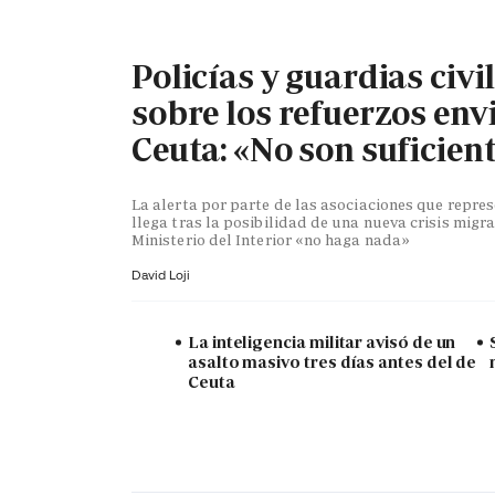
Policías y guardias civi
sobre los refuerzos env
Ceuta: «No son suficien
La alerta por parte de las asociaciones que repr
llega tras la posibilidad de una nueva crisis migra
Ministerio del Interior «no haga nada»
David Loji
La inteligencia militar avisó de un
asalto masivo tres días antes del de
Ceuta