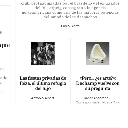
club, protagonizadas por el brasileño y el exjugador
del RB Leipzig, consagran a la agencia
norteamericana como una de las mayores potencias
del mundo de los despachos
Pablo Sierra
a
 que
es
n
Las fiestas privadas de
«Pero… ¿es arte?»:
dado
a
Ibiza, el último refugio
Duchamp vuelve con
o
del lujo
su pregunta
en
Antonio Albert
Javier Ansorena
Corresponsal en Nueva York