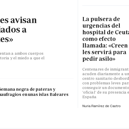
les avisan
La pulsera de
urgencias del
iados a
hospital de Ceut
tes»
como efecto
llamada: «Creen
les servirá para
esentan a ambos cuerpos
pedir asilo»
toria y el miedo a que el
Centenares de inmigrant
acuden diariamente a u
centro sanitario desbor
con problemas leves par
conseguir un document
Semana negra de pateras y
'oficial' de su presencia 
naufragios en unas islas Baleares
España
Nuria Ramírez de Castro