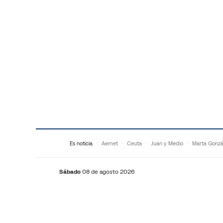
Saltar al contenido
Es noticia
Aemet
Ceuta
Juan y Medio
Marta Gonzá
Sábado
08 de agosto 2026