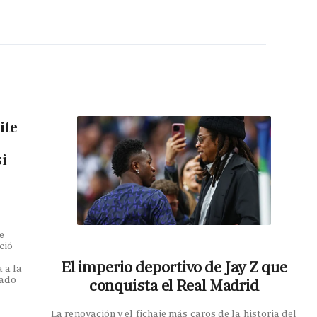
MA HORA
ite
si
e
ció
El imperio deportivo de Jay Z que
 a la
iado
conquista el Real Madrid
La renovación y el fichaje más caros de la historia del