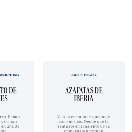
CHLICHTING
JOSÉ F. PELÁEZ
TO DE
AZAFATAS DE
NES
IBERIA
res, llenan
Ya a la entrada te quedaste
 y orinan
con sus ojos. Desde que te
 en una de
sentaste en el asiento 6F la
eras
empezaste a mirar a