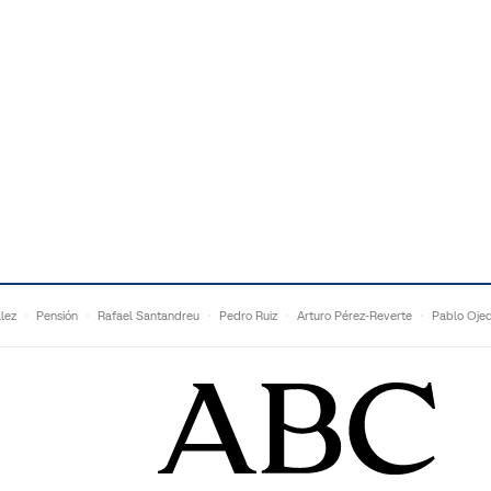
lez
Pensión
Rafael Santandreu
Pedro Ruiz
Arturo Pérez-Reverte
Pablo Oje