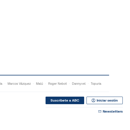
da
Marcos Vázquez
Malú
Roger Nebot
Dannyvel
Topuria
Suscribete a ABC
Iniciar sesión
Newsletters