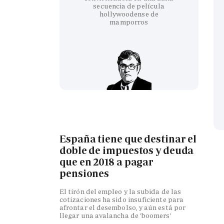
secuencia de película
hollywoodense de
mamporros
España tiene que destinar el
doble de impuestos y deuda
que en 2018 a pagar
pensiones
El tirón del empleo y la subida de las
cotizaciones ha sido insuficiente para
afrontar el desembolso, y aún está por
llegar una avalancha de 'boomers'