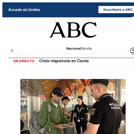
Saltar al contenido
Accede sin límites
Suscríbete a ABC
Nacional
Sevilla
Crisis migratoria en Ceuta
EN DIRECTO