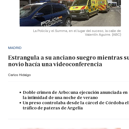
La Policía y el Summa, en el lugar del suceso, la calle de
Valentín Aguirre.
(ABC)
MADRID
Estrangula a su anciano suegro mientras s
novio hacía una videoconferencia
Carlos Hidalgo
Doble crimen de Arbo: una ejecución anunciada en
la intimidad de una noche de verano
Un preso controlaba desde la cárcel de Córdoba el
tráfico de pateras de Argelia