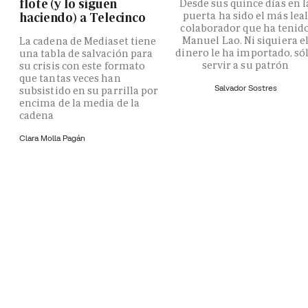
flote (y lo siguen
Desde sus quince días en l
puerta ha sido el más lea
haciendo) a Telecinco
colaborador que ha tenid
Manuel Lao. Ni siquiera e
La cadena de Mediaset tiene
dinero le ha importado, só
una tabla de salvación para
servir a su patrón
su crisis con este formato
que tantas veces han
Salvador Sostres
subsistido en su parrilla por
encima de la media de la
cadena
Clara Molla Pagán