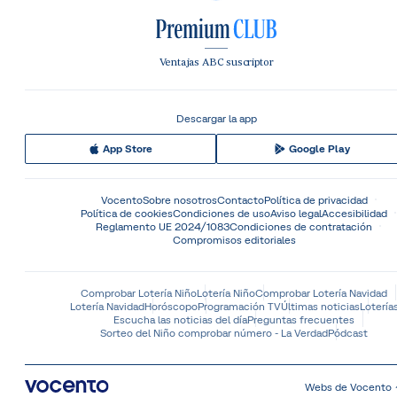
Ventajas ABC suscriptor
Descargar la app
App Store
Google Play
Vocento
Sobre nosotros
Contacto
Política de privacidad
Política de cookies
Condiciones de uso
Aviso legal
Accesibilidad
Reglamento UE 2024/1083
Condiciones de contratación
Compromisos editoriales
Comprobar Lotería Niño
Lotería Niño
Comprobar Lotería Navidad
Lotería Navidad
Horóscopo
Programación TV
Últimas noticias
Lotería
Escucha las noticias del día
Preguntas frecuentes
Sorteo del Niño comprobar número - La Verdad
Pódcast
Webs de Vocento