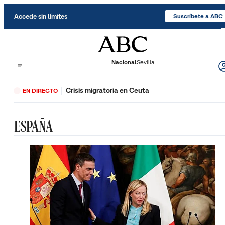
Saltar al contenido
Accede sin límites
Suscríbete a ABC
Nacional
Sevilla
Crisis migratoria en Ceuta
EN DIRECTO
ESPAÑA