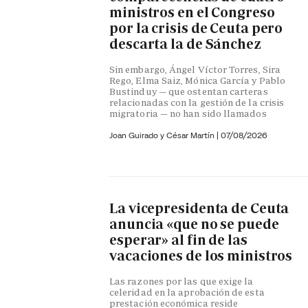
ministros en el Congreso
por la crisis de Ceuta pero
descarta la de Sánchez
Sin embargo, Ángel Víctor Torres, Sira
Rego, Elma Saiz, Mónica García y Pablo
Bustinduy — que ostentan carteras
relacionadas con la gestión de la crisis
migratoria — no han sido llamados
Joan Guirado y César Martín
|
07/08/2026
La vicepresidenta de Ceuta
anuncia «que no se puede
esperar» al fin de las
vacaciones de los ministros
Las razones por las que exige la
celeridad en la aprobación de esta
prestación económica reside