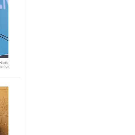
 Nieto
enig)