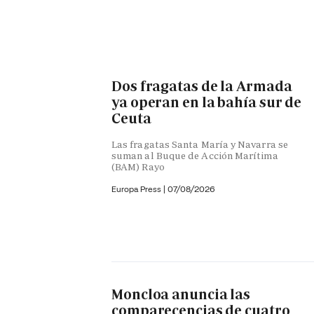
Dos fragatas de la Armada
ya operan en la bahía sur de
Ceuta
Las fragatas Santa María y Navarra se
suman al Buque de Acción Marítima
(BAM) Rayo
Europa Press
|
07/08/2026
Moncloa anuncia las
comparecencias de cuatro