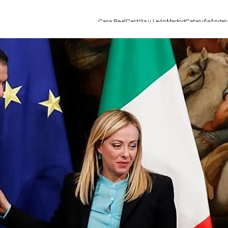
Casa Real
Castilla y León
Madrid
Cataluña
Andal