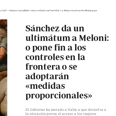
ucía
C. Valenciana
País Vasco
Galicia
Castilla La Mancha
Aragón
Baleares
Sánchez da un
ultimátum a Meloni:
o pone fin a los
controles en la
frontera o se
adoptarán
«medidas
proporcionales»
El Gobierno ha instado a Italia a que devuelva a
la situación previa el acceso a los viajeros