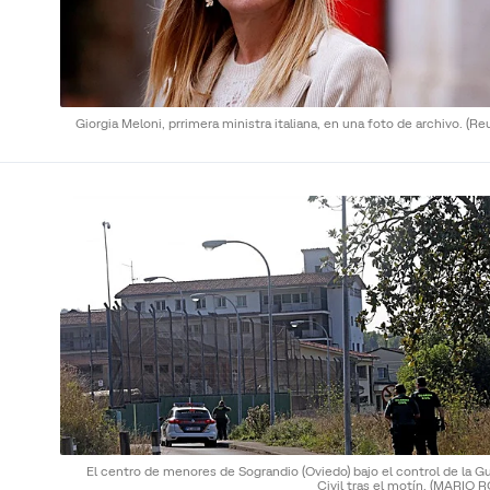
Giorgia Meloni, prrimera ministra italiana, en una foto de archivo.
(Re
El centro de menores de Sograndio (Oviedo) bajo el control de la G
Civil tras el motín.
(MARIO R