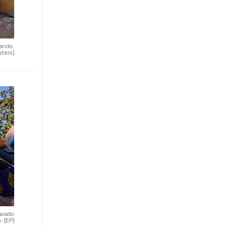
ando.
uters)
asado
o.
(EP)