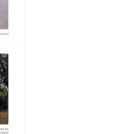
uters)
uardia
OJAS)