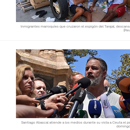
Inmigrantes marroquíes que cruzaron el espigón del Tarajal, descans
(Re
Santiago Abascal atiende a los medios durante su vista a Ceuta el p
doming