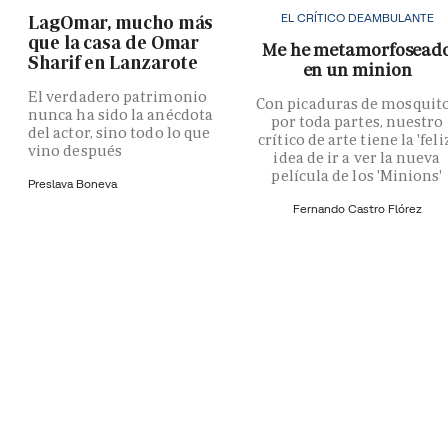
EL CRÍTICO DEAMBULANTE
LagOmar, mucho más
que la casa de Omar
Me he metamorfosead
Sharif en Lanzarote
en un minion
El verdadero patrimonio
Con picaduras de mosquit
nunca ha sido la anécdota
por toda partes, nuestro
del actor, sino todo lo que
crítico de arte tiene la 'feli
vino después
idea de ir a ver la nueva
película de los 'Minions'
Preslava Boneva
Fernando Castro Flórez