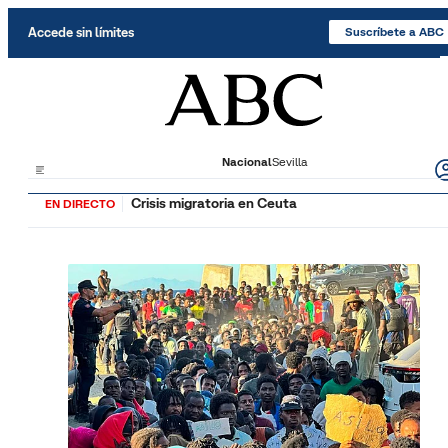
Saltar al contenido
Accede sin límites
Suscríbete a ABC
Nacional
Sevilla
Crisis migratoria en Ceuta
EN DIRECTO