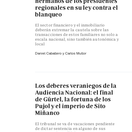
hermanos de los presidentes
regionales en su ley contra el
blanqueo
El sector financiero y el inmobiliario
deberán extremar la cautela sobre las
transacciones de estos familiares no solo a
escala nacional, sino también autonómica y
local
Daniel Caballero y
Carlos Mullor
Los deberes veraniegos de la
Audiencia Nacional: el final
de Gürtel, la fortuna de los
Pujol y el imperio de Sito
Miñanco
El tribunal se va de vacaciones pendiente
de dictar sentencia en alguno de sus