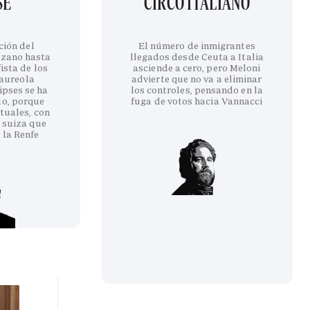
SE
CIRCO ITALIANO
ción del
El número de inmigrantes
ozano hasta
llegados desde Ceuta a Italia
ista de los
asciende a cero, pero Meloni
 aureola
advierte que no va a eliminar
ipses se ha
los controles, pensando en la
do, porque
fuga de votos hacia Vannacci
tuales, con
 suiza que
 la Renfe