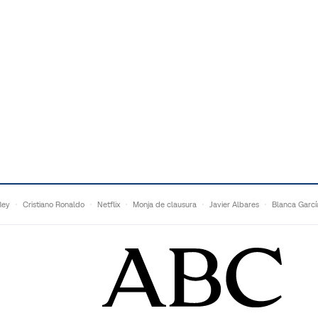
Rey
Cristiano Ronaldo
Netflix
Monja de clausura
Javier Albares
Blanca Garcí
Vicenç Alujas
Marcos Vázquez
Malú