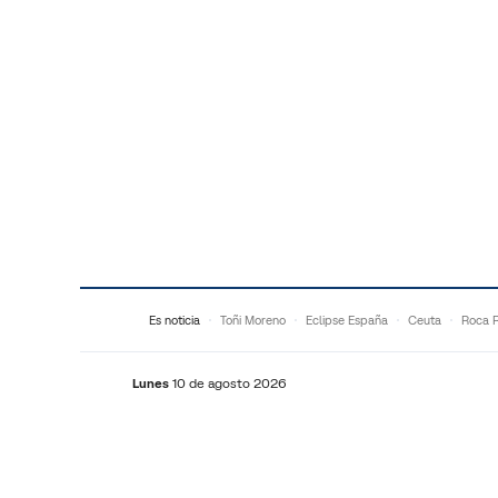
Saltar al contenido
Es noticia
Toñi Moreno
Eclipse España
Ceuta
Roca 
Lunes
10 de agosto 2026