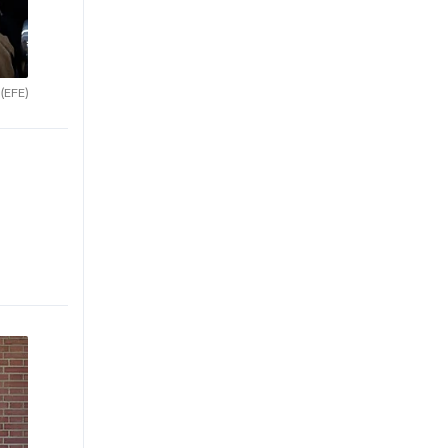
.
(EFE)