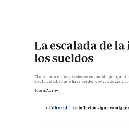
PORTADA
OPINIÓN
ESPAÑA
MADRID
INTE
La escalada de la 
los sueldos
El aumento de los precios se consolida por quint
electricidad, lo que hace perder poder adquisitivo
Susana Alcelay
Editorial
La inflación sigue castigan