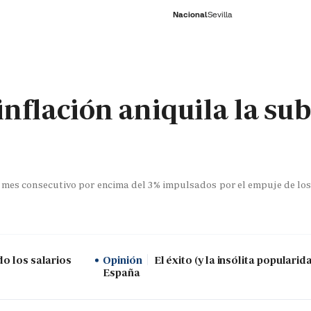
Nacional
Sevilla
RNACIONAL
ECONOMÍA
DEPORTES
SOCIEDAD
CULTURA
GENTE
PLAY
HISTORIA
ÚLTI
inflación aniquila la su
o mes consecutivo por encima del 3% impulsados por el empuje de los
do los salarios
Opinión
El éxito (y la insólita popularid
España