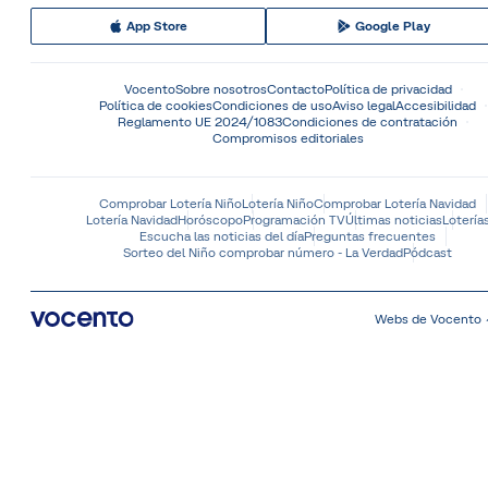
App Store
Google Play
Vocento
Sobre nosotros
Contacto
Política de privacidad
Política de cookies
Condiciones de uso
Aviso legal
Accesibilidad
Reglamento UE 2024/1083
Condiciones de contratación
Compromisos editoriales
Comprobar Lotería Niño
Lotería Niño
Comprobar Lotería Navidad
Lotería Navidad
Horóscopo
Programación TV
Últimas noticias
Lotería
Escucha las noticias del día
Preguntas frecuentes
Sorteo del Niño comprobar número - La Verdad
Pódcast
Webs de Vocento