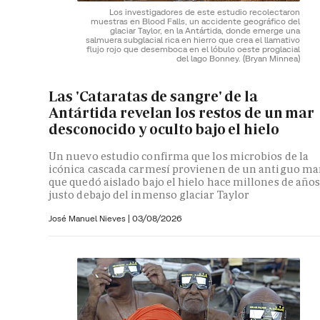
Los investigadores de este estudio recolectaron
muestras en Blood Falls, un accidente geográfico del
glaciar Taylor, en la Antártida, donde emerge una
salmuera subglacial rica en hierro que crea el llamativo
flujo rojo que desemboca en el lóbulo oeste proglacial
del lago Bonney.
(Bryan Minnea)
Las 'Cataratas de sangre' de la
Antártida revelan los restos de un mar
desconocido y oculto bajo el hielo
Un nuevo estudio confirma que los microbios de la
icónica cascada carmesí provienen de un antiguo ma
que quedó aislado bajo el hielo hace millones de año
justo debajo del inmenso glaciar Taylor
José Manuel Nieves
|
03/08/2026