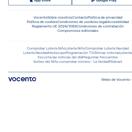
App Store
Google Play
Vocento
Sobre nosotros
Contacto
Política de privacidad
Política de cookies
Condiciones de uso
Aviso legal
Accesibilidad
Reglamento UE 2024/1083
Condiciones de contratación
Compromisos editoriales
Comprobar Lotería Niño
Lotería Niño
Comprobar Lotería Navidad
Lotería Navidad
Horóscopo
Programación TV
Últimas noticias
Lotería
Escucha las noticias del día
Preguntas frecuentes
Sorteo del Niño comprobar número - La Verdad
Pódcast
Webs de Vocento