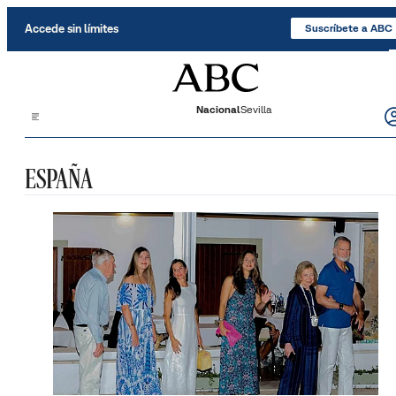
Saltar al contenido
Accede sin límites
Suscríbete a ABC
Nacional
Sevilla
ESPAÑA