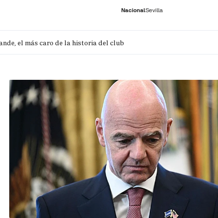
Nacional
Sevilla
nde, el más caro de la historia del club
RNACIONAL
ECONOMÍA
DEPORTES
SOCIEDAD
CULTURA
GENTE
PLAY
HISTORIA
ÚLTI