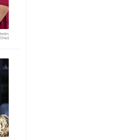
Belén
Díaz)