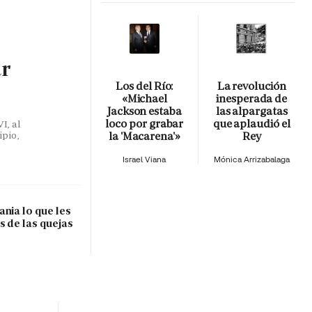
ar
Los del Río:
La revolución
«Michael
inesperada de
Jackson estaba
las alpargatas
loco por grabar
que aplaudió el
I, al
la 'Macarena'»
Rey
ipio,
Israel Viana
Mónica Arrizabalaga
nia lo que les
s de las quejas