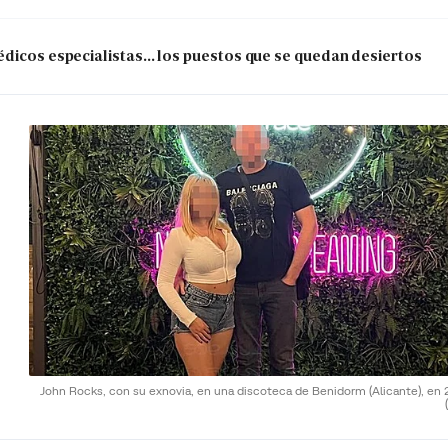
dicos especialistas... los puestos que se quedan desiertos
John Rocks, con su exnovia, en una discoteca de Benidorm (Alicante), en 