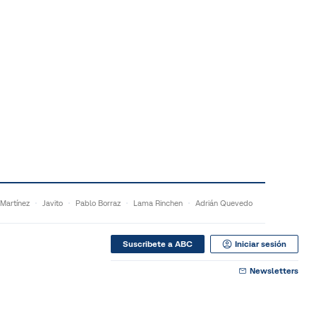
 Martínez
Javito
Pablo Borraz
Lama Rinchen
Adrián Quevedo
Suscribete a ABC
Iniciar sesión
Newsletters