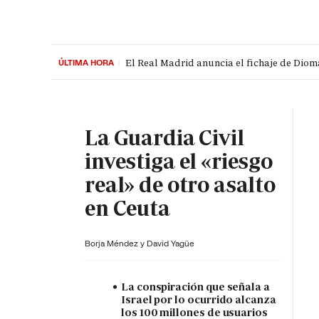
El Real Madrid anuncia el fichaje de Dioma
ÚLTIMA HORA
PORTADA
OPINIÓN
ESPAÑA
MADRID
INTE
Crisis migratoria en Ceuta
EN DIRECTO
La Guardia Civil
investiga el «riesgo
real» de otro asalto
en Ceuta
Borja Méndez y
David Yagüe
La conspiración que señala a
Israel por lo ocurrido alcanza
los 100 millones de usuarios