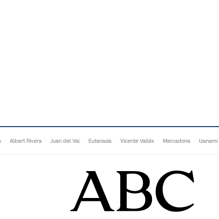
n
Albert Rivera
Juan del Val
Eutanasia
Vicente Vallés
Mercadona
Izanami
Ganaderos
Matteo Grandi