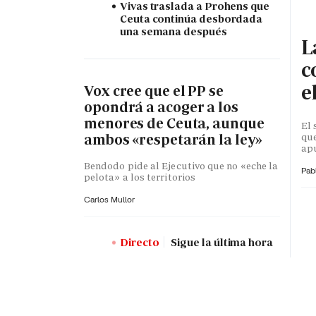
Vivas traslada a Prohens que
Ceuta continúa desbordada
una semana después
L
c
e
Vox cree que el PP se
opondrá a acoger a los
menores de Ceuta, aunque
El 
que
ambos «respetarán la ley»
apu
Bendodo pide al Ejecutivo que no «eche la
Pab
pelota» a los territorios
Carlos Mullor
Directo
Sigue la última hora