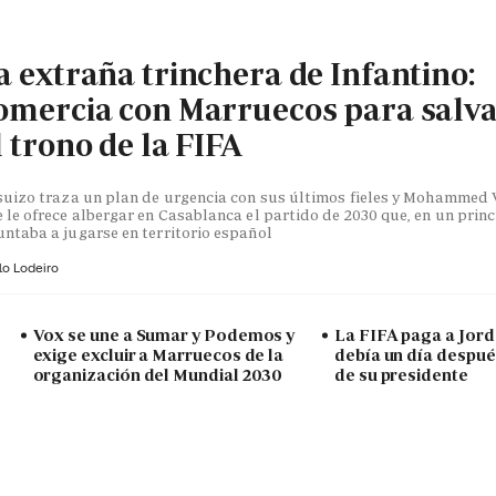
a extraña trinchera de Infantino:
omercia con Marruecos para salv
l trono de la FIFA
suizo traza un plan de urgencia con sus últimos fieles y Mohammed V
 le ofrece albergar en Casablanca el partido de 2030 que, en un princ
ntaba a jugarse en territorio español
lo Lodeiro
Vox se une a Sumar y Podemos y
La FIFA paga a Jorda
exige excluir a Marruecos de la
debía un día despué
organización del Mundial 2030
de su presidente