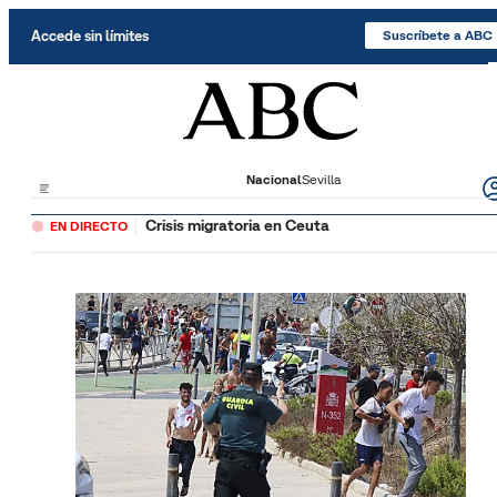
Saltar al contenido
Accede sin límites
Suscríbete a ABC
Nacional
Sevilla
Crisis migratoria en Ceuta
EN DIRECTO