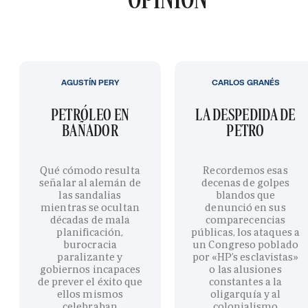
AGUSTÍN PERY
CARLOS GRANÉS
PETRÓLEO EN
LA DESPEDIDA DE
BAÑADOR
PETRO
Qué cómodo resulta
Recordemos esas
señalar al alemán de
decenas de golpes
las sandalias
blandos que
mientras se ocultan
denunció en sus
décadas de mala
comparecencias
planificación,
públicas, los ataques a
burocracia
un Congreso poblado
paralizante y
por «HP’s esclavistas»
gobiernos incapaces
o las alusiones
de prever el éxito que
constantes a la
ellos mismos
oligarquía y al
celebraban
colonialismo