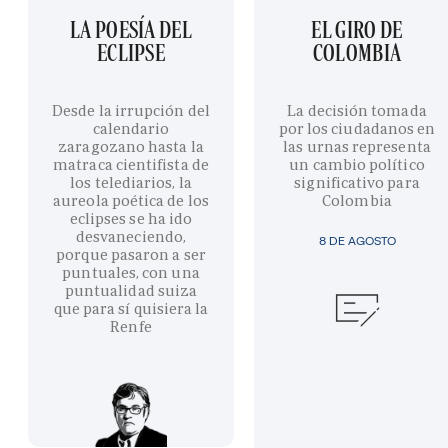
LA POESÍA DEL
EL GIRO DE
ECLIPSE
COLOMBIA
Desde la irrupción del
La decisión tomada
calendario
por los ciudadanos en
zaragozano hasta la
las urnas representa
matraca cientifista de
un cambio político
los telediarios, la
significativo para
aureola poética de los
Colombia
eclipses se ha ido
desvaneciendo,
8 DE AGOSTO
porque pasaron a ser
puntuales, con una
puntualidad suiza
que para sí quisiera la
Renfe