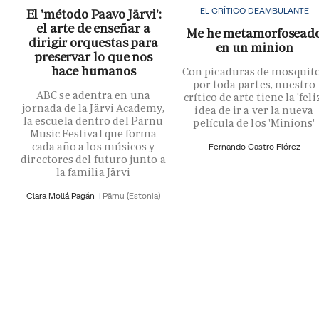
EL CRÍTICO DEAMBULANTE
El 'método Paavo Järvi':
el arte de enseñar a
Me he metamorfosead
dirigir orquestas para
en un minion
preservar lo que nos
hace humanos
Con picaduras de mosquit
por toda partes, nuestro
ABC se adentra en una
crítico de arte tiene la 'feli
jornada de la Järvi Academy,
idea de ir a ver la nueva
la escuela dentro del Pärnu
película de los 'Minions'
Music Festival que forma
cada año a los músicos y
Fernando Castro Flórez
directores del futuro junto a
la familia Järvi
Clara Mollá Pagán
Pärnu (Estonia)