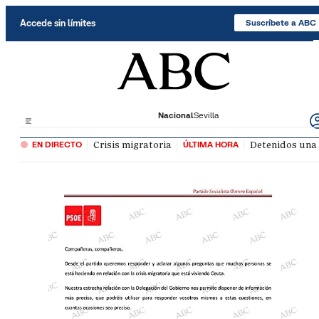
Saltar al contenido
Accede sin límites
Suscríbete a ABC
Nacional
Sevilla
Crisis migratoria
Detenidos una 
EN DIRECTO
ÚLTIMA HORA