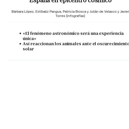
España en epicentro cósmico
Bárbara López,
Estíbaliz Pangua,
Patricia Biosca y
Julián de Velasco y Javier
Torres (infografías)
«El fenómeno astronómico será una experiencia
única»
Así reaccionan los animales ante el oscurecimient
solar