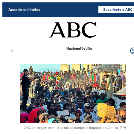
Saltar al contenido
Accede sin límites
Suscríbete a ABC
Nacional
Sevilla
ONG entregan comida a los extranjeros ilegales en Ceuta.
(EP)