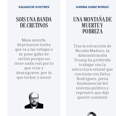
SALVADOR SOSTRES
KARINA SAINZ BORGO
SOIS UNA BANDA
UNA MONTAÑA DE
DE CRETINOS
MUERTE Y
POBREZA
Masa amorfa,
deprimente turba
Tras la extracción de
que va a las rebajas o
Nicolás Maduro, la
se pone gafas de
Administración
cartón porque no
Trump ha preferido
tiene nada real por lo
trabajar con la
que vivir y
estructura estatal que
desangrarse, por lo
continúa con Delcy
que luchar y morir
Rodríguez, pieza
fundamental del
sistema político y
represivo que dijo
querer combatir