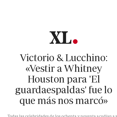
Victorio & Lucchino:
«Vestir a Whitney
Houston para 'El
guardaespaldas' fue lo
que más nos marcó»
Todas las celebridades de los ochenta y noventa acudían a 