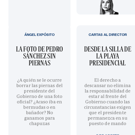
ÁNGEL EXPÓSITO
CARTAS AL DIRECTOR
LA FOTO DE PEDRO
DESDE LA SILLA DE
SÁNCHEZ SIN
LA PLAYA
PIERNAS
PRESIDENCIAL
¿A quién se le ocurre
El derecho a
borrar las piernas del
descansar no elimina
presidente del
la responsabilidad de
Gobierno de una foto
estar al frente del
oficial? ¿Acaso iba en
Gobierno cuando las
bermudas o en
circunstancias exigen
bañador? No
que el presidente
ganamos para
permanezca en su
chapuzas
puesto de mando