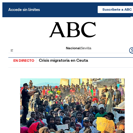
Saltar al contenido
Accede sin límites
Suscríbete a ABC
Nacional
Sevilla
Crisis migratoria en Ceuta
EN DIRECTO