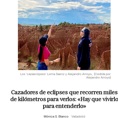
Los 'cazaeclipses' Lorna Saenz y Alejandro Arroyo,.
(Cedida por
Alejandro Arroyo)
Cazadores de eclipses que recorren miles
de kilómetros para verlos: «Hay que vivirl
para entenderlo»
Mónica S. Blanco
Valladolid