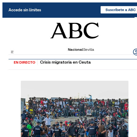
Saltar al contenido
Accede sin límites
Suscríbete a ABC
Nacional
Sevilla
Crisis migratoria en Ceuta
EN DIRECTO