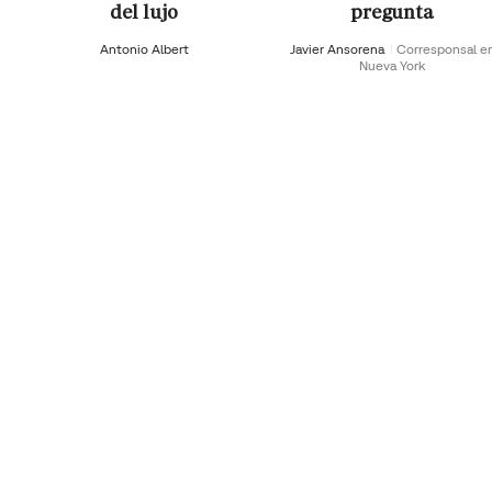
del lujo
pregunta
Antonio Albert
Javier Ansorena
Corresponsal e
Nueva York