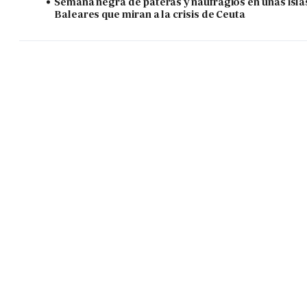
Semana negra de pateras y naufragios en unas isla
Baleares que miran a la crisis de Ceuta