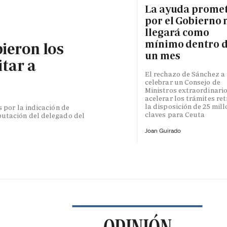
La ayuda prome
por el Gobierno 
llegará como
mínimo dentro 
bieron los
un mes
itar a
El rechazo de Sánchez a
celebrar un Consejo de
Ministros extraordinari
acelerar los trámites re
la disposición de 25 mil
s por la indicación de
claves para Ceuta
putación del delegado del
Joan Guirado