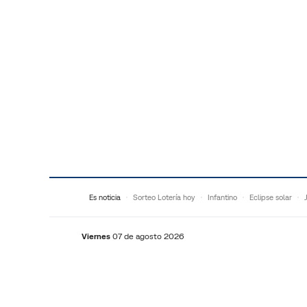
Saltar al contenido
Es noticia
Sorteo Lotería hoy
Infantino
Eclipse solar
Viernes
07 de agosto 2026