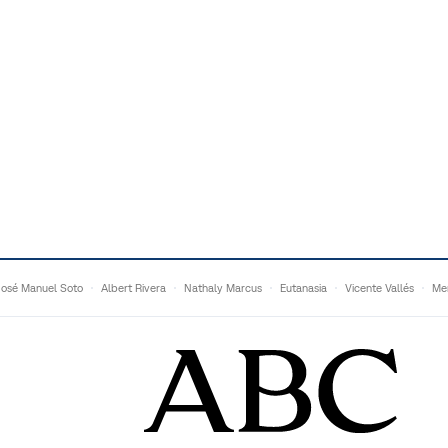
José Manuel Soto
Albert Rivera
Nathaly Marcus
Eutanasia
Vicente Vallés
Me
Adrián Quevedo
Ganaderos
Matteo Grandi