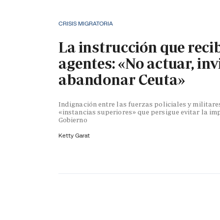
CRISIS MIGRATORIA
La instrucción que reci
agentes: «No actuar, inv
abandonar Ceuta»
Indignación entre las fuerzas policiales y militare
«instancias superiores» que persigue evitar la im
Gobierno
Ketty Garat