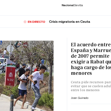
Nacional
Sevilla
Crisis migratoria en Ceuta
EN DIRECTO
RNACIONAL
ECONOMÍA
DEPORTES
SOCIEDAD
CULTURA
GENTE
PLAY
HISTORIA
ÚLTI
El acuerdo entre
España y Marru
de 2007 permite
exigir a Rabat qu
haga cargo de lo
menores
Ceuta pide recursos par
evitar que se cuelen adu
entre los menores
Joan Guirado