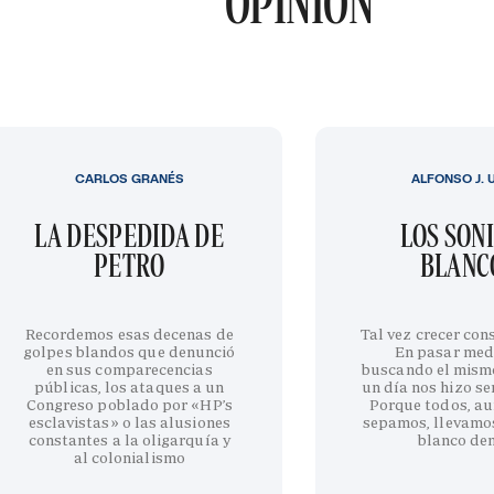
OPINIÓN
CARLOS GRANÉS
ALFONSO J. 
LA DESPEDIDA DE
LOS SON
PETRO
BLANC
Recordemos esas decenas de
Tal vez crecer cons
golpes blandos que denunció
En pasar med
en sus comparecencias
buscando el mism
públicas, los ataques a un
un día nos hizo sen
Congreso poblado por «HP’s
Porque todos, au
esclavistas» o las alusiones
sepamos, llevamo
constantes a la oligarquía y
blanco de
al colonialismo