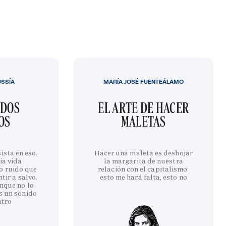
USSÍA
MARÍA JOSÉ FUENTEÁLAMO
IDOS
EL ARTE DE HACER
OS
MALETAS
ista en eso.
Hacer una maleta es deshojar
ia vida
la margarita de nuestra
o ruido que
relación con el capitalismo:
tir a salvo.
esto me hará falta, esto no
nque no lo
s un sonido
ntro