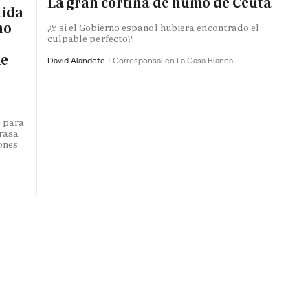
La gran cortina de humo de Ceuta
tida
no
¿Y si el Gobierno español hubiera encontrado el
culpable perfecto?
de
David Alandete
Corresponsal en La Casa Blanca
o para
trasa
lones