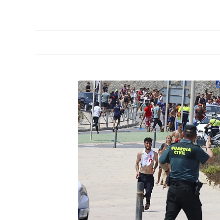
PORTADA
OPINIÓN
ESPAÑA
MADRID
INTE