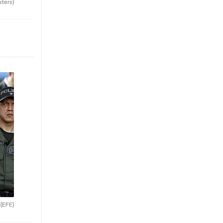
uters)
.
(EFE)