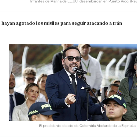
Infantes de Marina de EE.UU. desembarcan en Puerto Rico.
(Re
e hayan agotado los misiles para seguir atacando a Irán
El presidente electo de Colombia Abelardo de la Espriella