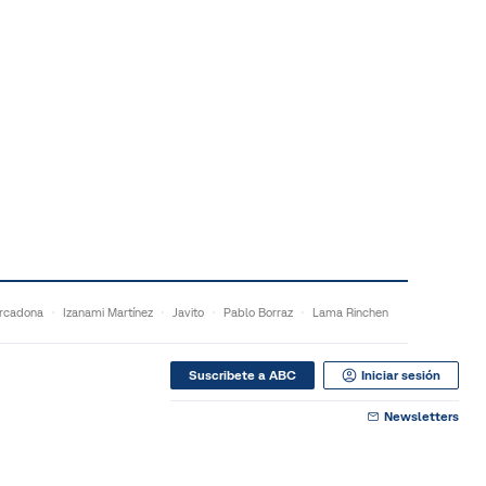
rcadona
Izanami Martínez
Javito
Pablo Borraz
Lama Rinchen
Suscribete a ABC
Iniciar sesión
Newsletters