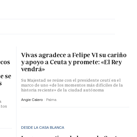
MA HORA
Vivas agradece a Felipe VI su cariño
ecos
y apoyo a Ceuta y promete: «El Rey
vendrá»
e se
Su Majestad se reúne con el presidente ceutí en el
s
marco de uno «de los momentos más difíciles de la
historia reciente» de la ciudad autónoma
Angie Calero
Palma
a
ltos
DESDE LA CASA BLANCA