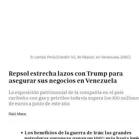
El campo Perla (Cardón IV), de Repsol, en Venezuela.
(ABC)
Repsol estrecha lazos con Trump para
asegurar sus negocios en Venezuela
La exposición patrimonial de la compañía en el país
caribeño con gas y petróleo todavía supera los 300 millone
de euros a junio de este año
Raúl Masa
Los beneficios de la guerra de Irán: las grandes
petroleras europeas ganan un 100% más hasta juni