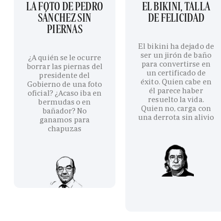
LA FOTO DE PEDRO
EL BIKINI, TALLA
SÁNCHEZ SIN
DE FELICIDAD
PIERNAS
El bikini ha dejado de
ser un jirón de baño
¿A quién se le ocurre
para convertirse en
borrar las piernas del
un certificado de
presidente del
éxito. Quien cabe en
Gobierno de una foto
él parece haber
oficial? ¿Acaso iba en
resuelto la vida.
bermudas o en
Quien no, carga con
bañador? No
una derrota sin alivio
ganamos para
chapuzas