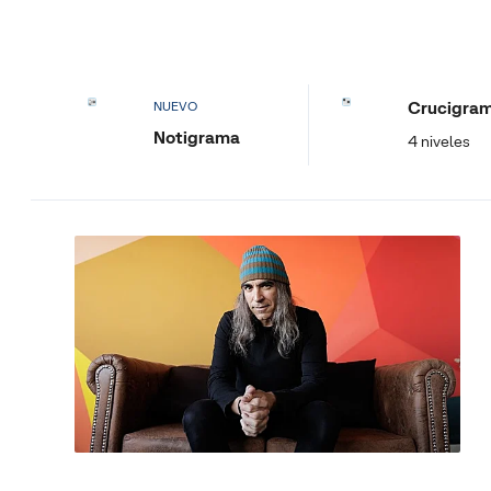
Crucigra
NUEVO
Notigrama
4 niveles