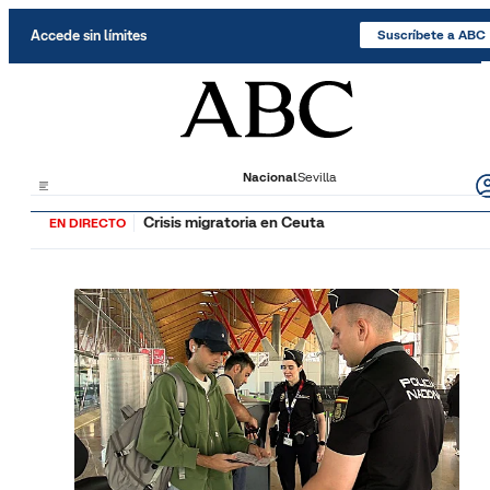
Saltar al contenido
Accede sin límites
Suscríbete a ABC
Nacional
Sevilla
Crisis migratoria en Ceuta
EN DIRECTO