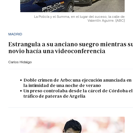
La Policía y el Summa, en el lugar del suceso, la calle de
Valentín Aguirre.
(ABC)
MADRID
Estrangula a su anciano suegro mientras s
novio hacía una videoconferencia
Carlos Hidalgo
Doble crimen de Arbo: una ejecución anunciada en
la intimidad de una noche de verano
Un preso controlaba desde la cárcel de Córdoba el
tráfico de pateras de Argelia