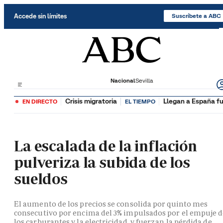
Saltar al contenido
Accede sin límites
Suscríbete a ABC
Nacional
Sevilla
Crisis migratoria
Llegan a España fu
EN DIRECTO
EL TIEMPO
La escalada de la inflación
pulveriza la subida de los
sueldos
El aumento de los precios se consolida por quinto mes
consecutivo por encima del 3% impulsados por el empuje 
los carburantes y la electricidad, y fuerzan la pérdida de