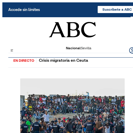
Saltar al contenido
Accede sin límites
Suscríbete a ABC
Nacional
Sevilla
Crisis migratoria en Ceuta
EN DIRECTO