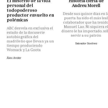
El misterio de la vida
Historia cierta de
personal del
Andreu Morell
todopoderoso
Desde sus quince días en l
productor envuelto en
puerta ha sido el más lea
polémicas
colaborador que ha tenid
Manuel Lao. Ni siquiera e
ABC desvela en exclusiva el
dinero le ha importado, só
estado de la docuserie
servir a su patrón
autobiográfica del
madrileño que llevan ya un
Salvador Sostres
tiempo produciendo
Womack y La Goota
Álex Ander