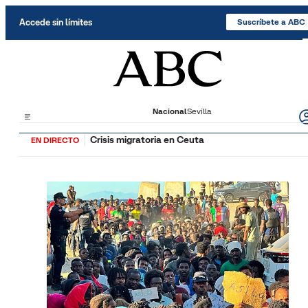
Saltar al contenido
Accede sin límites
Suscríbete a ABC
Nacional
Sevilla
Crisis migratoria en Ceuta
EN DIRECTO