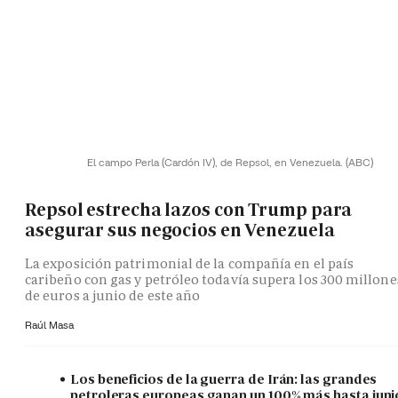
El campo Perla (Cardón IV), de Repsol, en Venezuela.
(ABC)
Repsol estrecha lazos con Trump para
asegurar sus negocios en Venezuela
La exposición patrimonial de la compañía en el país
caribeño con gas y petróleo todavía supera los 300 millone
de euros a junio de este año
Raúl Masa
Los beneficios de la guerra de Irán: las grandes
petroleras europeas ganan un 100% más hasta juni