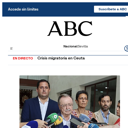
Saltar al contenido
Accede sin límites
Suscríbete a ABC
Nacional
Sevilla
Crisis migratoria en Ceuta
EN DIRECTO