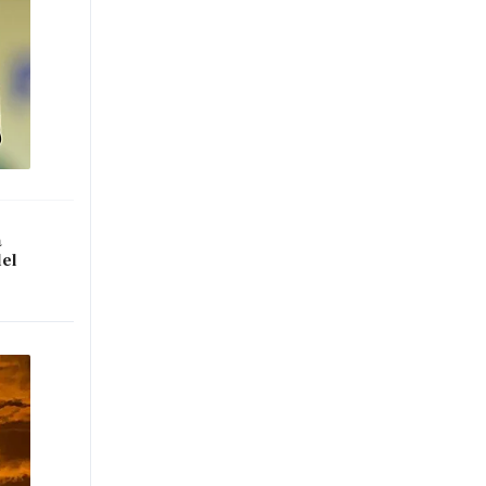
a
del