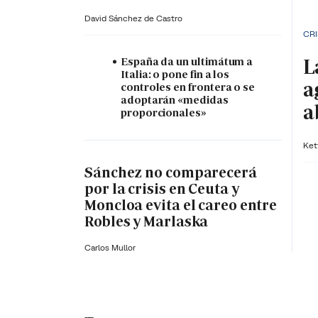
David Sánchez de Castro
CRI
L
España da un ultimátum a
Italia: o pone fin a los
a
controles en frontera o se
adoptarán «medidas
a
proporcionales»
Ket
Sánchez no comparecerá
por la crisis en Ceuta y
Moncloa evita el careo entre
Robles y Marlaska
Carlos Mullor