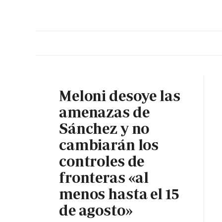
PORTADA
OPINIÓN
ESPAÑA
MADRID
INTE
Meloni desoye las
amenazas de
Sánchez y no
cambiarán los
controles de
fronteras «al
menos hasta el 15
de agosto»