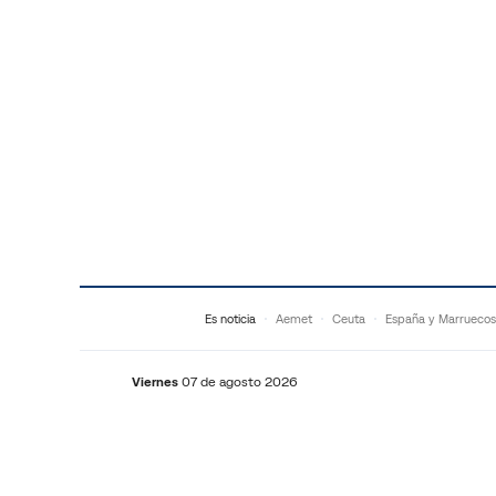
Saltar al contenido
Es noticia
Aemet
Ceuta
España y Marruecos
Viernes
07 de agosto 2026