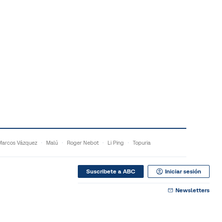
Marcos Vázquez
Malú
Roger Nebot
Li Ping
Topuria
Suscribete a ABC
Iniciar sesión
Newsletters