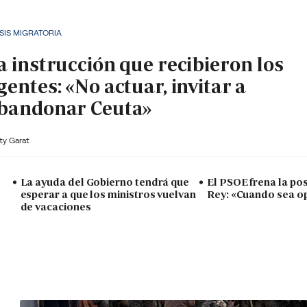
SIS MIGRATORIA
a instrucción que recibieron los
gentes: «No actuar, invitar a
bandonar Ceuta»
ty Garat
La ayuda del Gobierno tendrá que
El PSOE frena la posi
esperar a que los ministros vuelvan
Rey: «Cuando sea o
de vacaciones