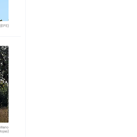
.
(EFE)
(Mario
Rojas)