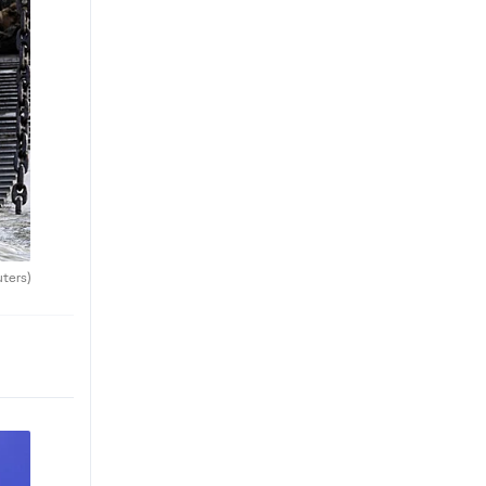
uters)