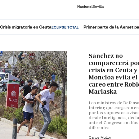
Nacional
Sevilla
Crisis migratoria en Ceuta
Primer parte de la Aemet pa
ECLIPSE TOTAL
RNACIONAL
ECONOMÍA
DEPORTES
SOCIEDAD
CULTURA
GENTE
PLAY
HISTORIA
ÚLTI
Sánchez no
comparecerá por
crisis en Ceuta y
Moncloa evita el
careo entre Robl
Marlaska
Los ministros de Defensa
Interior, que cargaron en
por los supuestos aviso
desde Inteligencia, decl
ante el Congreso en días
diferentes
Carlos Mullor