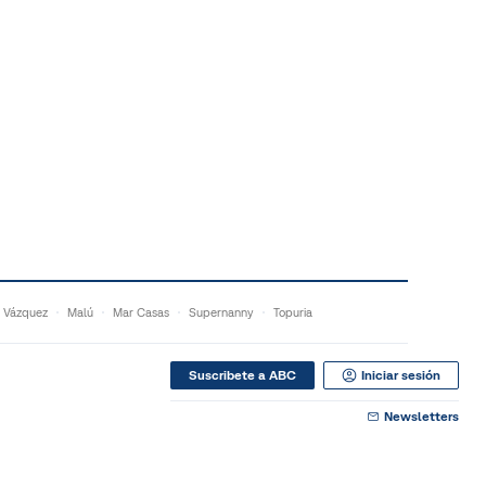
 Vázquez
Malú
Mar Casas
Supernanny
Topuria
Suscribete a ABC
Iniciar sesión
Newsletters