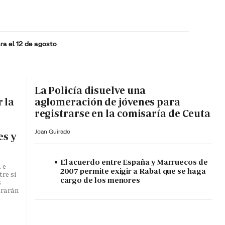
ra el 12 de agosto
MA HORA
La Policía disuelve una
 la
aglomeración de jóvenes para
registrarse en la comisaría de Ceuta
Joan Guirado
es y
El acuerdo entre España y Marruecos de
 e
2007 permite exigir a Rabat que se haga
tre sí
cargo de los menores
s
ararán