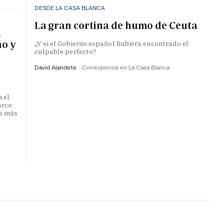
DESDE LA CASA BLANCA
La gran cortina de humo de Ceuta
a
ño y
¿Y si el Gobierno español hubiera encontrado el
culpable perfecto?
David Alandete
Corresponsal en La Casa Blanca
 el
arco
s más