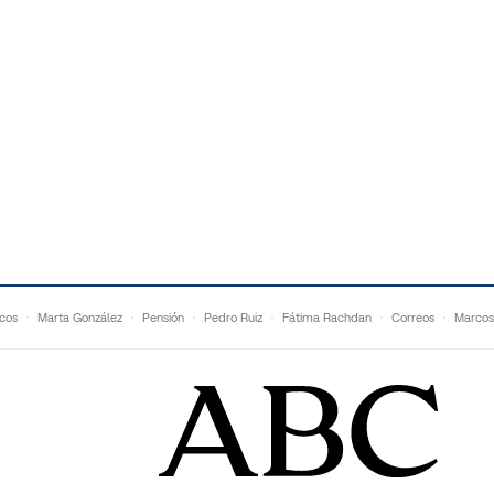
cos
Marta González
Pensión
Pedro Ruiz
Fátima Rachdan
Correos
Marcos