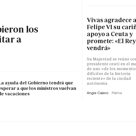
Vivas agradece 
Felipe VI su cari
bieron los
apoyo a Ceuta y
itar a
promete: «El Rey
vendrá»
Su Majestad se reúne con
presidente ceutí en el m
de uno «de los momento
difíciles de la historia
reciente» de la ciudad
La ayuda del Gobierno tendrá que
autónoma
esperar a que los ministros vuelvan
Angie Calero
Palma
de vacaciones