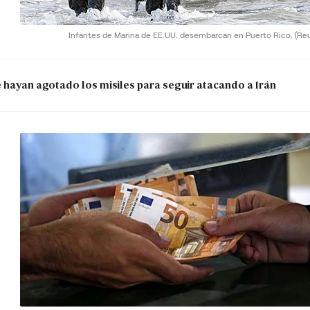
Infantes de Marina de EE.UU. desembarcan en Puerto Rico.
(Re
e hayan agotado los misiles para seguir atacando a Irán