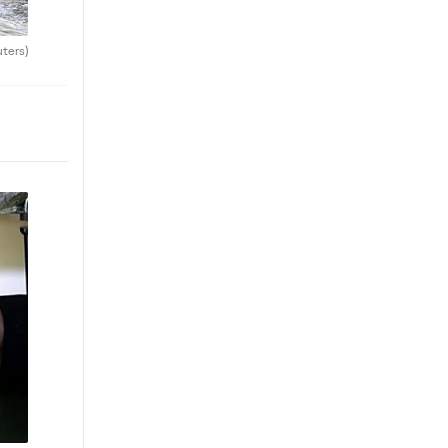
uters)