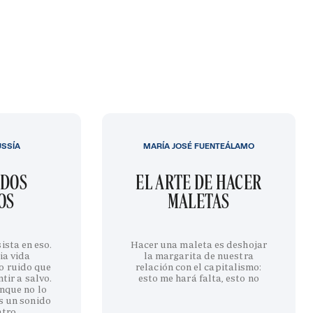
USSÍA
MARÍA JOSÉ FUENTEÁLAMO
IDOS
EL ARTE DE HACER
OS
MALETAS
ista en eso.
Hacer una maleta es deshojar
ia vida
la margarita de nuestra
o ruido que
relación con el capitalismo:
tir a salvo.
esto me hará falta, esto no
nque no lo
s un sonido
ntro