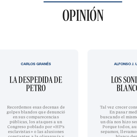
OPINIÓN
CARLOS GRANÉS
ALFONSO J. 
LA DESPEDIDA DE
LOS SON
PETRO
BLANC
Recordemos esas decenas de
Tal vez crecer cons
golpes blandos que denunció
En pasar med
en sus comparecencias
buscando el mism
públicas, los ataques a un
un día nos hizo sen
Congreso poblado por «HP’s
Porque todos, au
esclavistas» o las alusiones
sepamos, llevamo
constantes a la oligarquía y
blanco de