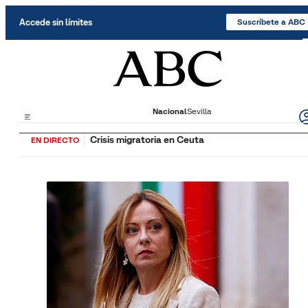
Saltar al contenido
Accede sin límites
Suscríbete a ABC
Nacional
Sevilla
Crisis migratoria en Ceuta
EN DIRECTO