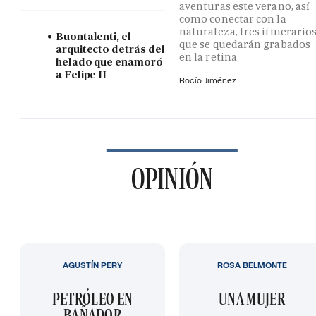
aventuras este verano, así
como conectar con la
naturaleza, tres itinerario
Buontalenti, el
que se quedarán grabados
arquitecto detrás del
en la retina
helado que enamoró
a Felipe II
Rocío Jiménez
OPINIÓN
AGUSTÍN PERY
ROSA BELMONTE
PETRÓLEO EN
UNA MUJER
BAÑADOR