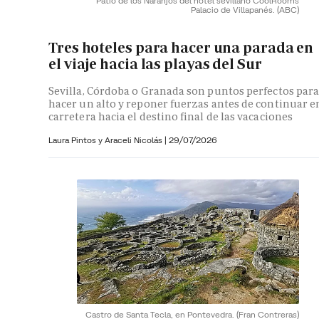
Patio de los Naranjos del hotel sevillano CoolRooms
Palacio de Villapanés.
(ABC)
Tres hoteles para hacer una parada en
el viaje hacia las playas del Sur
Sevilla, Córdoba o Granada son puntos perfectos par
hacer un alto y reponer fuerzas antes de continuar e
carretera hacia el destino final de las vacaciones
Laura Pintos y
Araceli Nicolás
|
29/07/2026
Castro de Santa Tecla, en Pontevedra.
(Fran Contreras)