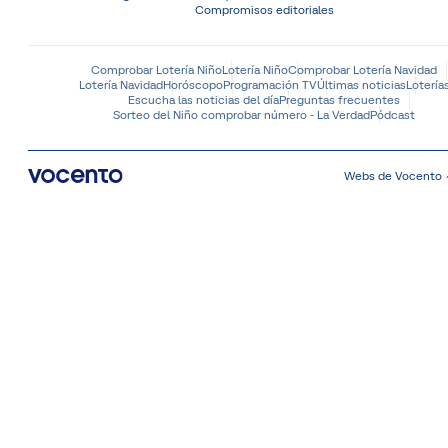
Compromisos editoriales
Comprobar Lotería Niño
Lotería Niño
Comprobar Lotería Navidad
Lotería Navidad
Horóscopo
Programación TV
Últimas noticias
Lotería
Escucha las noticias del día
Preguntas frecuentes
Sorteo del Niño comprobar número - La Verdad
Pódcast
Webs de Vocento