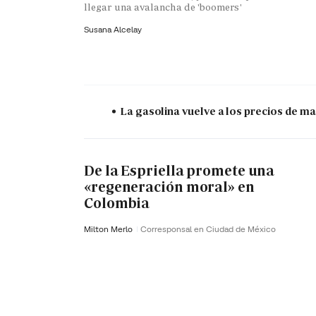
llegar una avalancha de 'boomers'
Susana Alcelay
La gasolina vuelve a los precios de mar
De la Espriella promete una
«regeneración moral» en
Colombia
Milton Merlo
Corresponsal en Ciudad de México