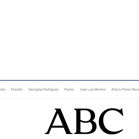
aldo
Pensión
Georgina Rodríguez
Pastor
José Luis Moreno
Arturo Pérez-Reve