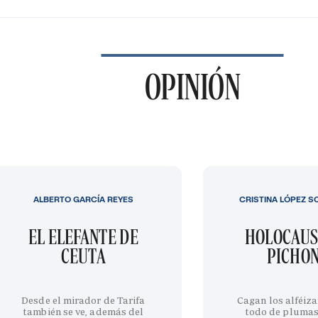
OPINIÓN
ALBERTO GARCÍA REYES
CRISTINA LÓPEZ S
EL ELEFANTE DE
HOLOCAUS
CEUTA
PICHO
Desde el mirador de Tarifa
Cagan los alféiza
también se ve, además del
todo de plumas