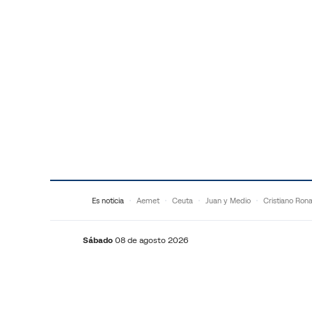
Saltar al contenido
Es noticia
Aemet
Ceuta
Juan y Medio
Cristiano Ron
Sábado
08 de agosto 2026