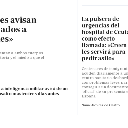
les avisan
La pulsera de
urgencias del
iados a
hospital de Ceut
tes»
como efecto
llamada: «Creen
les servirá para
esentan a ambos cuerpos
pedir asilo»
toria y el miedo a que el
Centenares de inmigrant
acuden diariamente a u
centro sanitario desbor
con problemas leves par
conseguir un document
La inteligencia militar avisó de un
'oficial' de su presencia 
asalto masivo tres días antes
España
Nuria Ramírez de Castro