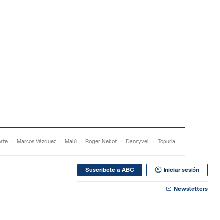
rte
Marcos Vázquez
Malú
Roger Nebot
Dannyvel
Topuria
Suscribete a ABC
Iniciar sesión
Newsletters