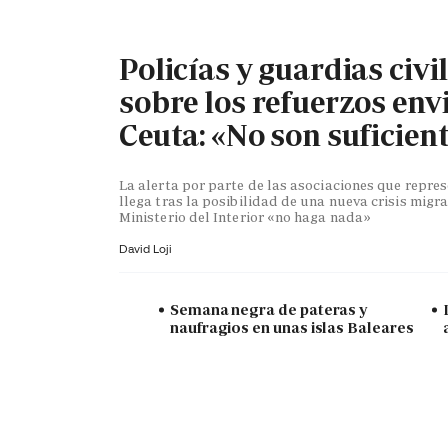
Policías y guardias civi
sobre los refuerzos env
Ceuta: «No son suficien
La alerta por parte de las asociaciones que repr
llega tras la posibilidad de una nueva crisis migra
Ministerio del Interior «no haga nada»
David Loji
Semana negra de pateras y
naufragios en unas islas Baleares