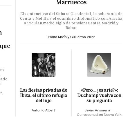
Marruecos
El contencioso del Sahara Occidental, la soberanía de
Ceuta y Melilla y el equilibrio diplomático con Argelia
articulan medio siglo de tensiones entre Madrid y
Rabat
a
Pedro Marín y Guillermo Villar
 que
es
n
dado
a
o
Las fiestas privadas de
«Pero… ¿es arte?»:
en
Ibiza, el último refugio
Duchamp vuelve con
del lujo
su pregunta
Antonio Albert
Javier Ansorena
Corresponsal en Nueva York