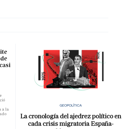
MA HORA
ite
 de
casi
e
ció
GEOPOLÍTICA
 a la
iado
La cronología del ajedrez político en
cada crisis migratoria España-