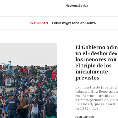
Nacional
Sevilla
Crisis migratoria en Ceuta
EN DIRECTO
RNACIONAL
ECONOMÍA
DEPORTES
SOCIEDAD
CULTURA
GENTE
PLAY
HISTORIA
ÚLTI
El Gobierno adm
ya el «desborde»
los menores con 
el triple de los
inicialmente
previstos
La ministra de Juventud 
Infancia, Sira Rego, anun
este viernes durante su
primera jornada de visita
localidad, que se han fil
ya 1.342 niños
Joan Guirado